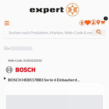
0
»
Web-Code: 31203222010
BOSCH HEB517BB3 Serie 6 Einbauherd
(Energieeffizienzklasse A+, 7 Heizarten, 3D Heißluft,
Reinigungsunterstützung, AutoPilot 10 Programme,
LCD-Display, Elektronikuhr, Versenkknebel,
Backwagen, Schwarz)