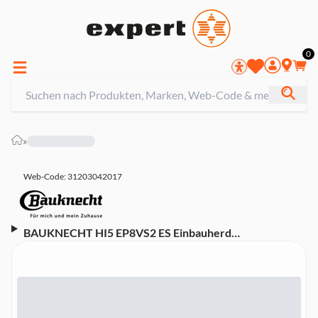
0
»
Web-Code: 31203042017
BAUKNECHT HI5 EP8VS2 ES Einbauherd
(Energieeffizienzklasse A+, 13 Heizarten,
PowerHeißluft, Pyrolyse-Reinigungssystem, LCD-
Display, Elektronikuhr, Versenkknebel, Einknopf-
Bedienung, 2-fach Teilauszug, Schwarz)