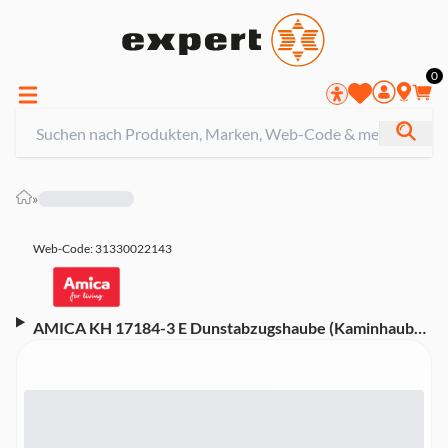
0
»
Web-Code: 31330022143
AMICA KH 17184-3 E Dunstabzugshaube (Kaminhaube,
Edelstahl, Energieeffizienzklasse C, 455 m³/h max.
Abluftleistung)