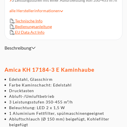
3 Leistungsstufen mit einer Abluftleistung von 350-455 m³/h
LED Beleuchtung
alle
Herstellerinformationen
Steuerung über Drucktasten
Technische Info
Min. 59 dB - max. 63 dB
Bedienungsanleitung
Abluftschlauch (Ø 150 mm) beigefügt, Kohlefilter beigefügt
EU Data Act Info
Abmessung (HxBxT): 56,5 - 94,5 x 60 x 50 cm
Beschreibung
Amica KH 17184-3 E Kaminhaube
Edelstahl, Glasschirm
Farbe Kaminschacht: Edelstahl
Drucktasten
Abluft-/Umluftbetrieb
3 Leistungsstufen 350-455 m³/h
Beleuchtung: LED 2 x 1,5 W
1 Aluminium Fettfilter, spülmaschinengeeignet
Abluftschlauch (Ø 150 mm) beigefügt, Kohlefilter
beigefügt