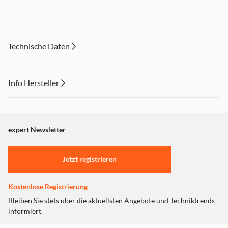
Technische Daten
Info Hersteller
Dieser Inhalt wird aufgrund Ihrer Cookie Präferenzen nicht
angezeigt. Um diesen Inhalt anzuzeigen aktivieren Sie bitte
"Marketing".
expert Newsletter
Einstellungen anpassen
Jetzt registrieren
Kostenlose Registrierung
Bleiben Sie stets über die aktuellsten Angebote und Techniktrends
informiert.