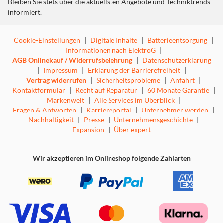
Bleiben Sie stets über die aktuellsten Angebote und Techniktrends
informiert.
Cookie-Einstellungen
|
Digitale Inhalte
|
Batterieentsorgung
|
Informationen nach ElektroG
|
AGB Onlinekauf / Widerrufsbelehrung
|
Datenschutzerklärung
|
Impressum
|
Erklärung der Barrierefreiheit
|
Vertrag widerrufen
|
Sicherheitsprobleme
|
Anfahrt
|
Kontaktformular
|
Recht auf Reparatur
|
60 Monate Garantie
|
Markenwelt
|
Alle Services im Überblick
|
Fragen & Antworten
|
Karriereportal
|
Unternehmer werden
|
Nachhaltigkeit
|
Presse
|
Unternehmensgeschichte
|
Expansion
|
Über expert
Wir akzeptieren im Onlineshop folgende Zahlarten