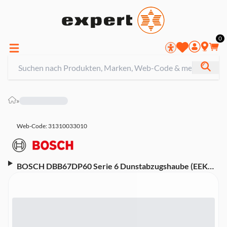
0
»
Web-Code: 31310033010
BOSCH DBB67DP60 Serie 6 Dunstabzugshaube (EEK
A+, Integrierte Designhaube, 59,8 cm breit, 57 dB, 3
Leistungs- und 1 Intensivstufe, Abluft- oder
Umluftbetrieb (Umluftbetrieb erfordert
Sonderzubehör), DirectSelect Bedienung, Home
Connect, 2 Metallfettfilter, Mattschwarz)