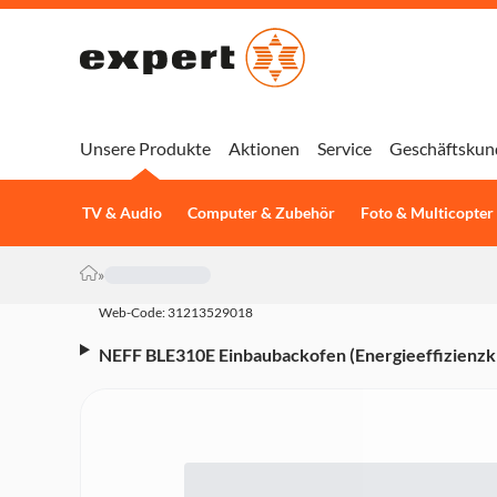
Unsere Produkte
Aktionen
Service
Geschäftskun
TV & Audio
Computer & Zubehör
Foto & Multicopter
»
Web-Code: 31213529018
NEFF BLE310E Einbaubackofen (Energieeffizienzkla
Therm®, Easy Clean, LCD Display, Elektronikuhr, 
38 x 455 x 375 mm, Edelstahl Z1608BX0, Graphite