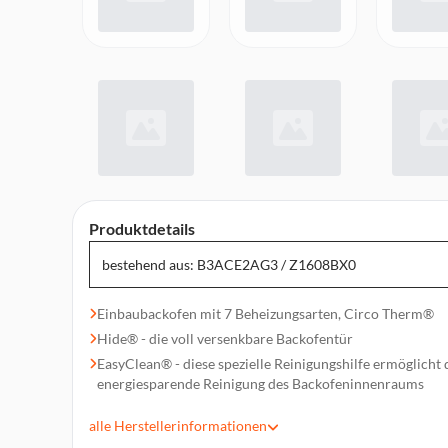
Produktdetails
bestehend aus: B3ACE2AG3 / Z1608BX0
Einbaubackofen mit 7 Beheizungsarten, Circo Therm®
Hide® - die voll versenkbare Backofentür
EasyClean® - diese spezielle Reinigungshilfe ermöglicht 
energiesparende Reinigung des Backofeninnenraums
LCD-Display - die weiße Anzeige ist kontrastreich und gu
alle
Herstellerinformationen
Voll versenkbare Bedienknebel, Elektronikuhr