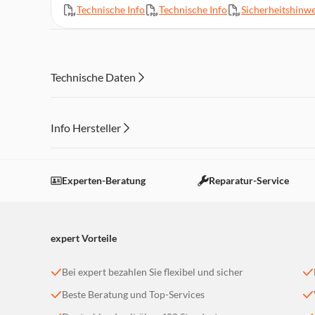
Easy Clean (Reinigungshilfe), Vollglas-Innentür
Technische Info
Technische Info
Sicherheitshinwe
Clip-Vollauszug, 38 x 455 x 375 mm, Edelstahl Z1608BX
Optische Aufheizkontrolle, Autostart, Hide®, Profilgriff,
Kühlgebläse, Kindersicherung
1 Kombirost, 1 Universalpfanne
Technische Daten
Abmessungen (HxBxT): 59,5 x 59,4 x 54,8 cm
Info Hersteller
Dieser Inhalt wird aufgrund Ihrer Cookie Präferenzen
Einstellungen anpassen
Experten-Beratung
Reparatur-Service
expert Vorteile
Bei expert bezahlen Sie flexibel und sicher
Beste Beratung und Top-Services