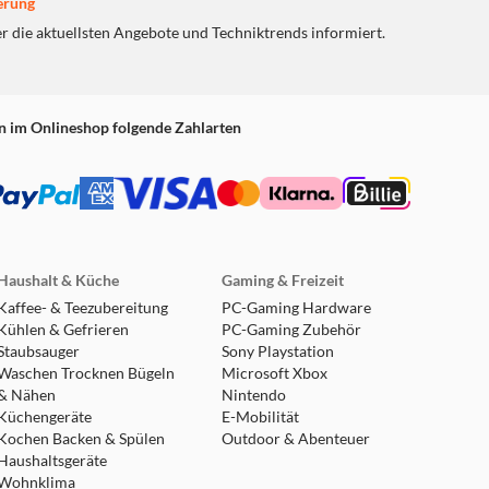
erung
er die aktuellsten Angebote und Techniktrends informiert.
n im Onlineshop folgende Zahlarten
Haushalt & Küche
Gaming & Freizeit
Kaffee- & Teezubereitung
PC-Gaming Hardware
Kühlen & Gefrieren
PC-Gaming Zubehör
Staubsauger
Sony Playstation
Waschen Trocknen Bügeln
Microsoft Xbox
& Nähen
Nintendo
Küchengeräte
E-Mobilität
Kochen Backen & Spülen
Outdoor & Abenteuer
Haushaltsgeräte
Wohnklima