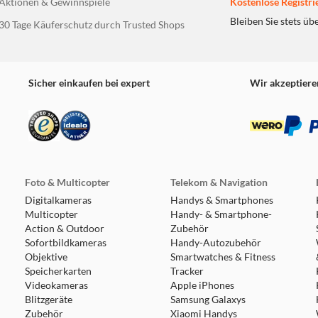
Aktionen & Gewinnspiele
Kostenlose Registri
Bleiben Sie stets üb
30 Tage Käuferschutz durch Trusted Shops
Sicher einkaufen bei expert
Wir akzeptiere
Foto & Multicopter
Telekom & Navigation
Digitalkameras
Handys & Smartphones
Multicopter
Handy- & Smartphone-
Action & Outdoor
Zubehör
Sofortbildkameras
Handy-Autozubehör
Objektive
Smartwatches & Fitness
Speicherkarten
Tracker
Videokameras
Apple iPhones
Blitzgeräte
Samsung Galaxys
Zubehör
Xiaomi Handys