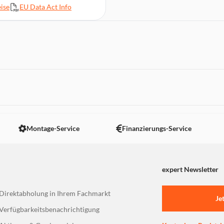
ise
EU Data Act Info
0
 Schnellaufheizung,
 nicht angezeigt. Um diesen Inhalt anzuzeigen aktivieren Sie bitte
Montage-Service
Finanzierungs-Service
expert Newsletter
Direktabholung in Ihrem Fachmarkt
Je
Verfügbarkeitsbenachrichtigung