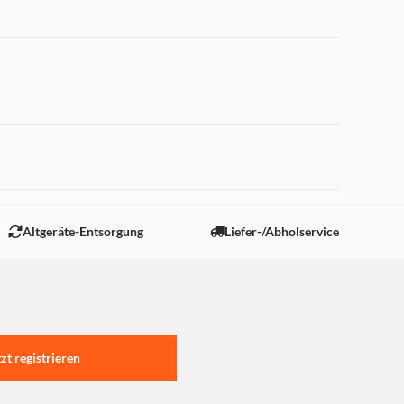
 "Marketing".
Altgeräte-Entsorgung
Liefer-/Abholservice
tzt registrieren