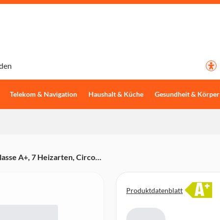
den
Telekom & Navigation
Haushalt & Küche
Gesundheit & Körper
sse A+, 7 Heizarten, Circo
Versenkknebel, Clip-Vollauszug,
-Grey)
A
+
Produktdatenblatt