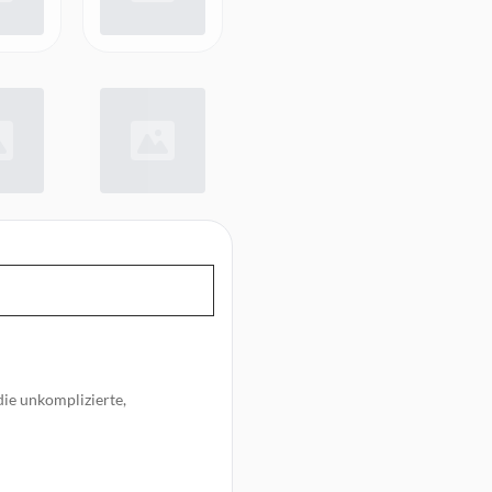
die unkomplizierte,
t lesbar