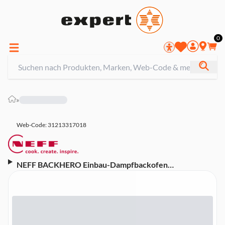
0
»
Web-Code: 31213317018
NEFF BACKHERO Einbau-Dampfbackofen
(Energieeffizienzklasse A+, 21 Heizarten,
CircoTherm®, Pyrolyse-Reinigung,
Automatikprogramme, Full Touch TFT-Display, Easy
Clock, Full Touch Control Steuerung, inkl. Clip-
Vollauszug Z1608CX0, Graphite-Grey)