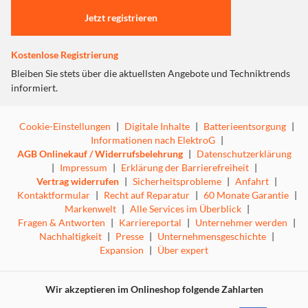
Abmessungen (HxBxT): 59,5 x 59,6 x 54,8 cm
Jetzt registrieren
Kostenlose Registrierung
Bleiben Sie stets über die aktuellsten Angebote und Techniktrends
informiert.
Cookie-Einstellungen
|
Digitale Inhalte
|
Batterieentsorgung
|
Informationen nach ElektroG
|
AGB Onlinekauf / Widerrufsbelehrung
|
Datenschutzerklärung
|
Impressum
|
Erklärung der Barrierefreiheit
|
Vertrag widerrufen
|
Sicherheitsprobleme
|
Anfahrt
|
Kontaktformular
|
Recht auf Reparatur
|
60 Monate Garantie
|
Markenwelt
|
Alle Services im Überblick
|
Fragen & Antworten
|
Karriereportal
|
Unternehmer werden
|
Nachhaltigkeit
|
Presse
|
Unternehmensgeschichte
|
Expansion
|
Über expert
Wir akzeptieren im Onlineshop folgende Zahlarten