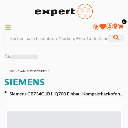
0
»
Web-Code: 31213238057
Siemens CB734G1B1 iQ700 Einbau-Kompaktbackofen
(Energieeffizienzklasse A+, 11 Heizarten, 2D Heißluft,
humidClean, ecoClean, TFT-Full-Touchdisplay,
Elektronikuhr)