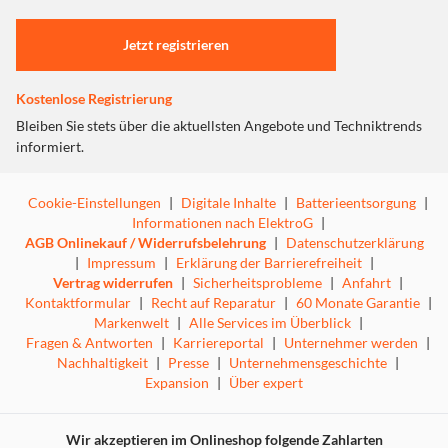
Einstellungen anpassen
Jetzt registrieren
Kostenlose Registrierung
Bleiben Sie stets über die aktuellsten Angebote und Techniktrends
informiert.
Cookie-Einstellungen
|
Digitale Inhalte
|
Batterieentsorgung
|
Informationen nach ElektroG
|
AGB Onlinekauf / Widerrufsbelehrung
|
Datenschutzerklärung
|
Impressum
|
Erklärung der Barrierefreiheit
|
Vertrag widerrufen
|
Sicherheitsprobleme
|
Anfahrt
|
Kontaktformular
|
Recht auf Reparatur
|
60 Monate Garantie
|
Markenwelt
|
Alle Services im Überblick
|
Fragen & Antworten
|
Karriereportal
|
Unternehmer werden
|
Nachhaltigkeit
|
Presse
|
Unternehmensgeschichte
|
Expansion
|
Über expert
Wir akzeptieren im Onlineshop folgende Zahlarten