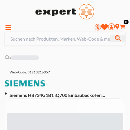
0
»
Web-Code: 31213216057
Siemens HB734G1B1 iQ700 Einbaubackofen
(Energieeffizienzklasse A+, 13 Beheizungsarten, 3D
Heißluft, ecoClean, humidClean, cookControl Plus, TFT-
Full-Touchdisplay, Elektronikuhr, touchControl,
Schwarz, Edelstahl)