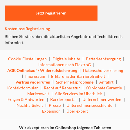
Einstellungen anpassen
Jetzt registrieren
Kostenlose Registrierung
Bleiben Sie stets über die aktuellsten Angebote und Techniktrends
informiert.
Cookie-Einstellungen
|
Digitale Inhalte
|
Batterieentsorgung
|
Informationen nach ElektroG
|
AGB Onlinekauf / Widerrufsbelehrung
|
Datenschutzerklärung
|
Impressum
|
Erklärung der Barrierefreiheit
|
Vertrag widerrufen
|
Sicherheitsprobleme
|
Anfahrt
|
Kontaktformular
|
Recht auf Reparatur
|
60 Monate Garantie
|
Markenwelt
|
Alle Services im Überblick
|
Fragen & Antworten
|
Karriereportal
|
Unternehmer werden
|
Nachhaltigkeit
|
Presse
|
Unternehmensgeschichte
|
Expansion
|
Über expert
Wir akzeptieren im Onlineshop folgende Zahlarten