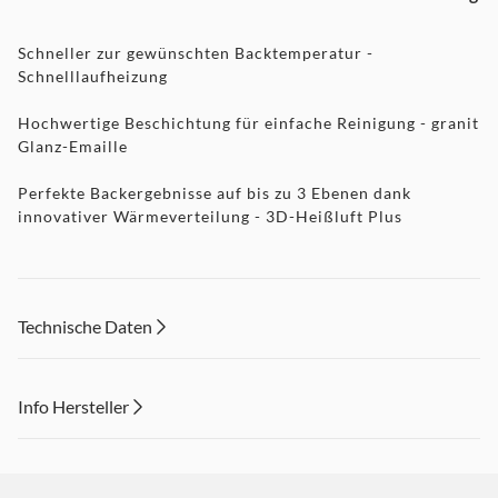
Schneller zur gewünschten Backtemperatur -
Schnelllaufheizung
Hochwertige Beschichtung für einfache Reinigung - granit
Glanz-Emaille
Perfekte Backergebnisse auf bis zu 3 Ebenen dank
innovativer Wärmeverteilung - 3D-Heißluft Plus
Technische Daten
Info Hersteller
Dieser Inhalt wird aufgrund Ihrer Cookie Präferenzen nicht
angezeigt. Um diesen Inhalt anzuzeigen aktivieren Sie bitte