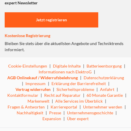
"Marketing".
expert Newsletter
Einstellungen anpassen
Jetzt registrieren
Kostenlose Registrierung
Bleiben Sie stets über die aktuellsten Angebote und Techniktrends
informiert.
Cookie-Einstellungen
|
Digitale Inhalte
|
Batterieentsorgung
|
Informationen nach ElektroG
|
AGB Onlinekauf / Widerrufsbelehrung
|
Datenschutzerklärung
|
Impressum
|
Erklärung der Barrierefreiheit
|
Vertrag widerrufen
|
Sicherheitsprobleme
|
Anfahrt
|
Kontaktformular
|
Recht auf Reparatur
|
60 Monate Garantie
|
Markenwelt
|
Alle Services im Überblick
|
Fragen & Antworten
|
Karriereportal
|
Unternehmer werden
|
Nachhaltigkeit
|
Presse
|
Unternehmensgeschichte
|
Expansion
|
Über expert