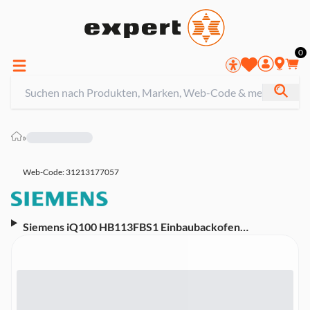
0
»
Web-Code: 31213177057
Siemens iQ100 HB113FBS1 Einbaubackofen
(Energieeffizienzklasse A, 5 Heizarten, 3D-Heißluft
Plus, LED-Display, EasyClock, versenkbare Drehwähler,
Edelstahl)