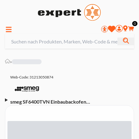
0
»
Web-Code: 31213050874
smeg SF6400TVN Einbaubackofen
(Energieeffizienzklasse A, 8 Heizarten, Heißluft,
Reinigungsprogramm Vapor Clean, LED-Display,
Elektronikuhr, Bedienknebel, Touch Bedientasten,
Schwarz)