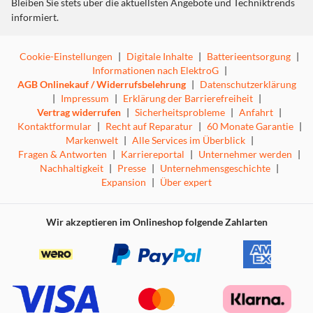
Bleiben Sie stets über die aktuellsten Angebote und Techniktrends
informiert.
Cookie-Einstellungen
|
Digitale Inhalte
|
Batterieentsorgung
|
Informationen nach ElektroG
|
AGB Onlinekauf / Widerrufsbelehrung
|
Datenschutzerklärung
|
Impressum
|
Erklärung der Barrierefreiheit
|
Vertrag widerrufen
|
Sicherheitsprobleme
|
Anfahrt
|
Kontaktformular
|
Recht auf Reparatur
|
60 Monate Garantie
|
Markenwelt
|
Alle Services im Überblick
|
Fragen & Antworten
|
Karriereportal
|
Unternehmer werden
|
Nachhaltigkeit
|
Presse
|
Unternehmensgeschichte
|
Expansion
|
Über expert
Wir akzeptieren im Onlineshop folgende Zahlarten