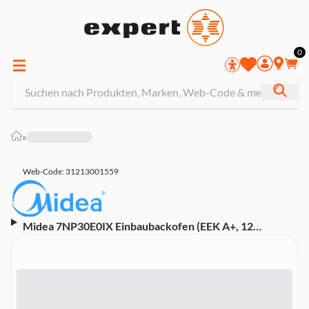
0
»
Web-Code: 31213001559
Midea 7NP30E0IX Einbaubackofen (EEK A+, 12
Funktionen inkl. 3D-Heißluft, Multi-Grillen, ECO-
Modus, LED-Display, Touch Control mit versenkbaren
Knöpfen, Pyrolyse, LED-Innenbeleuchtung, 2
Teleskopauszüge, 2 Backbleche, 1 Backrost, Schwarz)