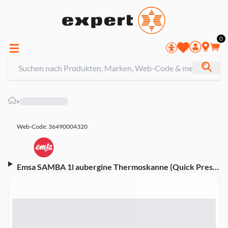
0
»
Web-Code: 36490004320
Emsa SAMBA 1l aubergine Thermoskanne (Quick Press
Verschluss)