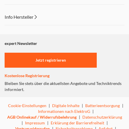
Info Hersteller
Dieser Inhalt wird aufgrund Ihrer Cookie Präferenzen nicht
angezeigt. Um diesen Inhalt anzuzeigen aktivieren Sie bitte
"Marketing".
expert Newsletter
Einstellungen anpassen
Jetzt registrieren
Kostenlose Registrierung
Bleiben Sie stets über die aktuellsten Angebote und Techniktrends
informiert.
Cookie-Einstellungen
|
Digitale Inhalte
|
Batterieentsorgung
|
Informationen nach ElektroG
|
AGB Onlinekauf / Widerrufsbelehrung
|
Datenschutzerklärung
|
Impressum
|
Erklärung der Barrierefreiheit
|
Vertrag widerrufen
|
Sicherheitsprobleme
|
Anfahrt
|