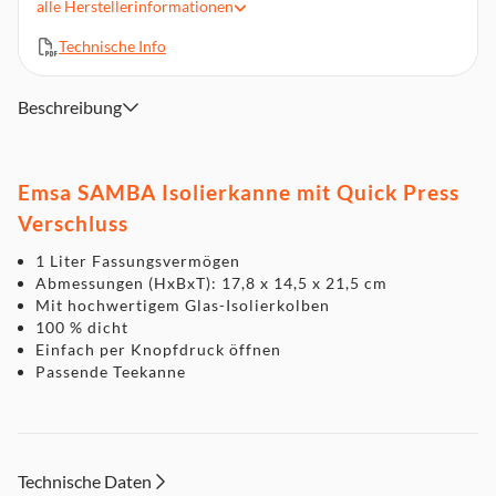
alle
Herstellerinformationen
Made in Germany
Technische Info
Aubergine transluzent
Abmessungen (HxBxT): 17,8 x 14,5 x 21,5 cm
Beschreibung
Emsa SAMBA Isolierkanne mit Quick Press
Verschluss
1 Liter Fassungsvermögen
Abmessungen (HxBxT): 17,8 x 14,5 x 21,5 cm
Mit hochwertigem Glas-Isolierkolben
100 % dicht
Einfach per Knopfdruck öffnen
Passende Teekanne
Technische Daten