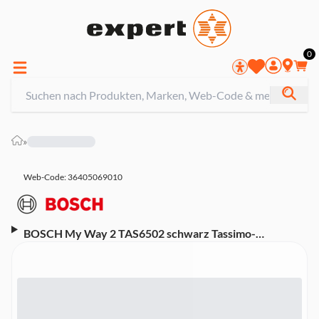
0
»
Web-Code: 36405069010
BOSCH My Way 2 TAS6502 schwarz Tassimo-
Kapselmaschine (Single serve, einstellbare
Getränkeintensität, 1,3 l Wassertank, INTELLIBREW,
Sensor Touch Bedienfeld, One-Touch Bedienung,
Automatisches Reinigungs- und Entkalkungsprogramm,
höhenverstellbares Tassenpodest, inkl. BRITA