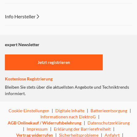
+ Wasserfilter. 1 Filter gratis.
Info Hersteller
Single serve: perfekt für eine Tasse des Getränks deiner
Wahl.
Dieser Inhalt wird aufgrund Ihrer Cookie Präferenzen nicht
angezeigt. Um diesen Inhalt anzuzeigen aktivieren Sie bitte
Höhenverstellbares und entnehmbares Tassenpodest:
"Marketing".
passend für alle deine Tassen, Gläser und Becher.
expert Newsletter
Einstellungen anpassen
Einfache Entkalkung: einfache Reinigung dank
Jetzt registrieren
automatischem Entkalkungsprogramm.
Weniger Energieverbrauch: dank automatischem
Kostenlose Registrierung
StandbyModus.
Bleiben Sie stets über die aktuellsten Angebote und Techniktrends
informiert.
Cookie-Einstellungen
|
Digitale Inhalte
|
Batterieentsorgung
|
Informationen nach ElektroG
|
AGB Onlinekauf / Widerrufsbelehrung
|
Datenschutzerklärung
|
Impressum
|
Erklärung der Barrierefreiheit
|
Vertrag widerrufen
|
Sicherheitsprobleme
|
Anfahrt
|