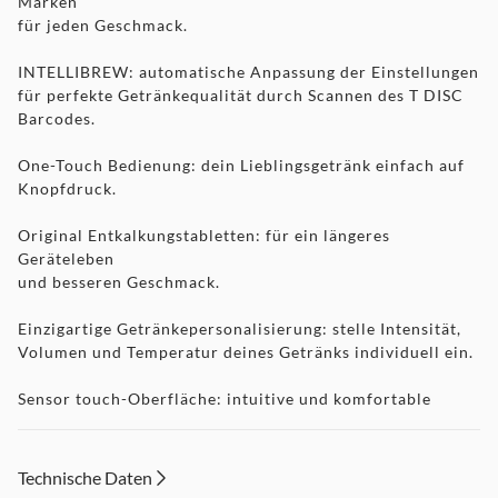
Marken
für jeden Geschmack.
INTELLIBREW: automatische Anpassung der Einstellungen
für perfekte Getränkequalität durch Scannen des T DISC
Barcodes.
One-Touch Bedienung: dein Lieblingsgetränk einfach auf
Knopfdruck.
Original Entkalkungstabletten: für ein längeres
Geräteleben
und besseren Geschmack.
Einzigartige Getränkepersonalisierung: stelle Intensität,
Volumen und Temperatur deines Getränks individuell ein.
Sensor touch-Oberfläche: intuitive und komfortable
Bedienung.
Längerer Genuss: länger Freude am Gerät dank BRITA
Technische Daten
MAXTRA