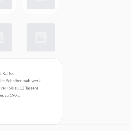
d Kaffee
lles Scheibenmahlwerk
er (bis zu 12 Tassen)
is zu 190 g
de Küche