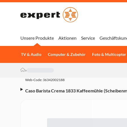
Unsere Produkte
Aktionen
Service
Geschäftskun
TV & Audio
Computer & Zubehör
Foto & Multicopter
»
Web-Code: 36342002188
Caso Barista Crema 1833 Kaffeemühle (Scheibenm
aromaschonend, professionell, kompakt, 150 W)