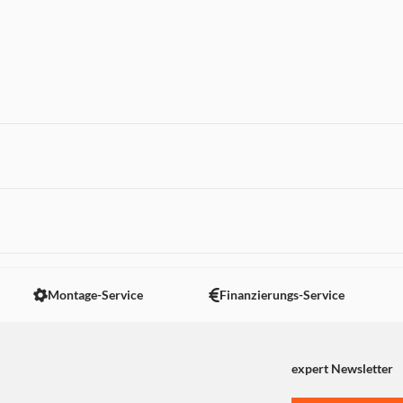
 nicht angezeigt. Um diesen Inhalt anzuzeigen aktivieren Sie bitte
Montage-Service
Finanzierungs-Service
expert Newsletter