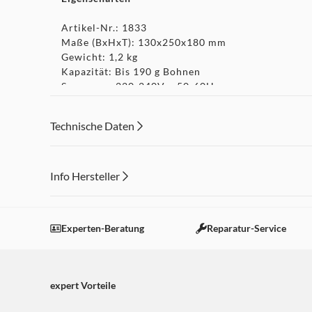
Artikel-Nr.: 1833
Maße (BxHxT): 130x250x180 mm
Gewicht: 1,2 kg
Kapazität: Bis 190 g Bohnen
Spannung: 220-240V~, 50-60Hz
Kennzeichnung: GS/CE
Leistung: 150 Watt
Technische Daten
Info Hersteller
Dieser Inhalt wird aufgrund Ihrer Cookie Präferenzen
Einstellungen anpassen
Experten-Beratung
Reparatur-Service
expert Vorteile