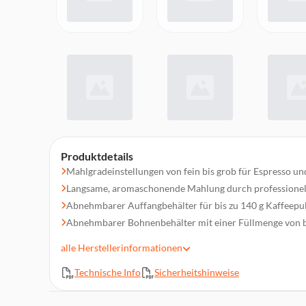
Produktdetails
Mahlgradeinstellungen von fein bis grob für Espresso un
Langsame, aromaschonende Mahlung durch professione
Abnehmbarer Auffangbehälter für bis zu 140 g Kaffeepulv
Abnehmbarer Bohnenbehälter mit einer Füllmenge von b
150 Watt Motor für schnelle und effiziente Leistung
alle
Herstellerinformationen
Einfache Reinigung durch entnehmbare Einzelteile
Technische Info
Sicherheitshinweise
Edle Edelstahlfront für ein modernes, stilvolles Design
Kompakte Maße für eine platzsparende Integration in je