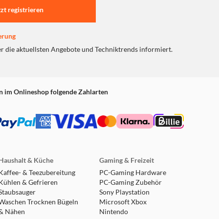
tzt registrieren
erung
er die aktuellsten Angebote und Techniktrends informiert.
n im Onlineshop folgende Zahlarten
Haushalt & Küche
Gaming & Freizeit
Kaffee- & Teezubereitung
PC-Gaming Hardware
Kühlen & Gefrieren
PC-Gaming Zubehör
Staubsauger
Sony Playstation
Waschen Trocknen Bügeln
Microsoft Xbox
& Nähen
Nintendo