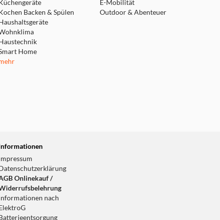
Küchengeräte
E-Mobilität
Kochen Backen & Spülen
Outdoor & Abenteuer
Haushaltsgeräte
Wohnklima
Haustechnik
Smart Home
mehr
Informationen
Impressum
Datenschutzerklärung
AGB Onlinekauf /
Widerrufsbelehrung
Informationen nach
ElektroG
Batterieentsorgung