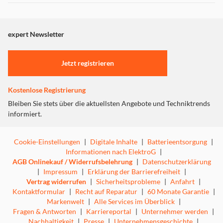
Mit Thermokanne zur langanhaltenden
Dieser Inhalt wird aufgrund Ihrer Cookie Präferenzen nicht
Temperaturspeicherung und für Kaffeegenuss auch
angezeigt. Um diesen Inhalt anzuzeigen aktivieren Sie bitte
nach Stunden
"Marketing".
Heißer und kräftiger Kaffee dank leistungsstarkem
expert Newsletter
Heizelement mit 1.000 W
Einstellungen anpassen
leichte Handhabung dank Durchbrühdeckel
Einfaches und tropffreies Ausgießen
Jetzt registrieren
Kostenlose Registrierung
Bleiben Sie stets über die aktuellsten Angebote und Techniktrends
informiert.
Cookie-Einstellungen
|
Digitale Inhalte
|
Batterieentsorgung
|
Informationen nach ElektroG
|
AGB Onlinekauf / Widerrufsbelehrung
|
Datenschutzerklärung
|
Impressum
|
Erklärung der Barrierefreiheit
|
Vertrag widerrufen
|
Sicherheitsprobleme
|
Anfahrt
|
Kontaktformular
|
Recht auf Reparatur
|
60 Monate Garantie
|
Markenwelt
|
Alle Services im Überblick
|
Fragen & Antworten
|
Karriereportal
|
Unternehmer werden
|
Nachhaltigkeit
|
Presse
|
Unternehmensgeschichte
|