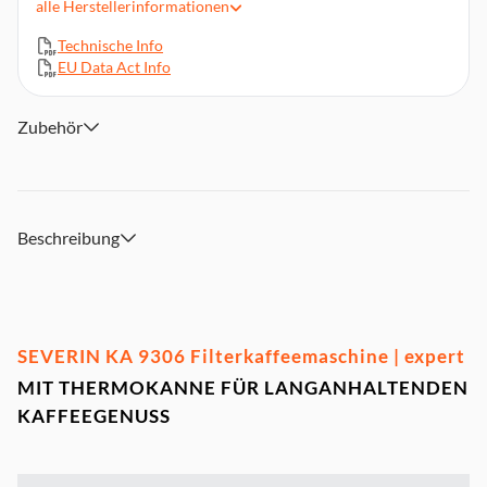
alle
Herstellerinformationen
Leistung: 1000 W
Technische Info
Ein-Aus-Taster mit Kontrollleuchte
EU Data Act Info
Gewicht: 2 kg
Gerätemaße (HxBxT): ca. 24 x 22 x 35,5 cm
Zubehör
Beschreibung
SEVERIN KA 9306 Filterkaffeemaschine | expert
MIT THERMOKANNE FÜR LANGANHALTENDEN
KAFFEEGENUSS