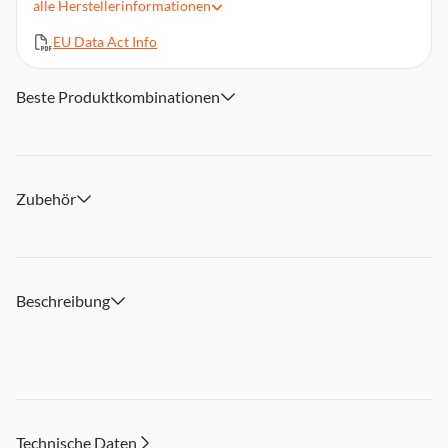
alle
Herstellerinformationen
Inkl. einer Keramik-Tasse
EU Data Act Info
Rutschfeste, herausnehmbare Abstellfläche
Leistungsaufnahme: 300 W
Beste Produktkombinationen
Zubehör
Beschreibung
Technische Daten