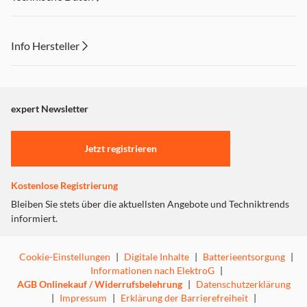
Info Hersteller
Dieser Inhalt wird aufgrund Ihrer Cookie Präferenzen nicht
angezeigt. Um diesen Inhalt anzuzeigen aktivieren Sie bitte
"Marketing".
expert Newsletter
Einstellungen anpassen
Jetzt registrieren
Kostenlose Registrierung
Bleiben Sie stets über die aktuellsten Angebote und Techniktrends
informiert.
Cookie-Einstellungen
|
Digitale Inhalte
|
Batterieentsorgung
|
Informationen nach ElektroG
|
AGB Onlinekauf / Widerrufsbelehrung
|
Datenschutzerklärung
|
Impressum
|
Erklärung der Barrierefreiheit
|