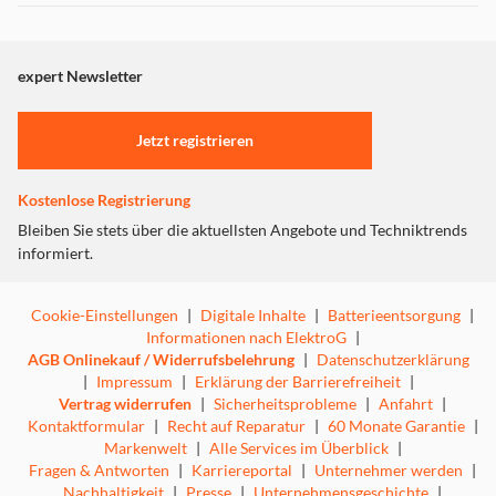
Aroma und perfekte Crema: Für echte Kaffeeliebhaber
Dieser Inhalt wird aufgrund Ihrer Cookie Präferenzen nicht
führt kein Weg an unserer Siebträgermaschine vorbei. Sie
angezeigt. Um diesen Inhalt anzuzeigen aktivieren Sie bitte
verspricht Kaffee wie vom Barista – und das in den
"Marketing".
eigenen vier Wänden.
expert Newsletter
Einstellungen anpassen
Jetzt registrieren
So werden Sie selbst zum Barista!
Kostenlose Registrierung
Bleiben Sie stets über die aktuellsten Angebote und Techniktrends
informiert.
Cookie-Einstellungen
|
Digitale Inhalte
|
Batterieentsorgung
|
Informationen nach ElektroG
|
AGB Onlinekauf / Widerrufsbelehrung
|
Datenschutzerklärung
|
Impressum
|
Erklärung der Barrierefreiheit
|
Vertrag widerrufen
|
Sicherheitsprobleme
|
Anfahrt
|
Kontaktformular
|
Recht auf Reparatur
|
60 Monate Garantie
|
Markenwelt
|
Alle Services im Überblick
|
Fragen & Antworten
|
Karriereportal
|
Unternehmer werden
|
Nachhaltigkeit
|
Presse
|
Unternehmensgeschichte
|