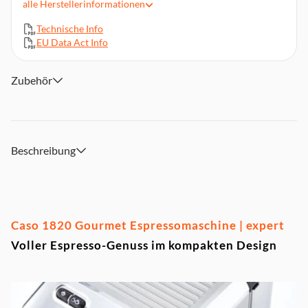
alle
Herstellerinformationen
Beleuchtung
Automatische Vorbrühfunktion zur gleichmäßigen
Technische Info
Extraktion
EU Data Act Info
Edelstahl-Dampflanze zur Zubereitung von cremigem
Milchschaum und zum Vorwärmen der Tassen
Zubehör
Integrierte Tassenwärmeplatte zum Vorwärmen der Tassen
Abnehmbarer, transparenter Wassertank (1,5 l)
Abnehmbare Edelstahl-Tropfschale mit integriertem
Schwimmer – für eine leichte Reinigung
Beschreibung
Caso 1820 Gourmet Espressomaschine | expert
Voller Espresso-Genuss im kompakten Design