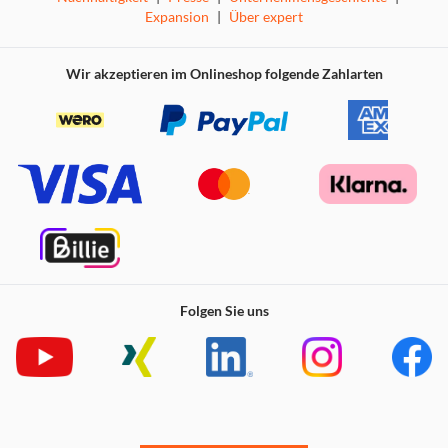
Expansion
|
Über expert
Wir akzeptieren im Onlineshop folgende Zahlarten
Um einen guten aromatischen Espresso genießen zu
können, spielen Faktoren wie Temperatur und
hochwertige Komponenten eine wesentliche Rolle. Der
schwere, hochwertige Edelstahl-Siebträger der "Espresso
Folgen Sie uns
Gourmet" erzeugt mit dem perfekten Druck der 19 Bar
starken Ulka-Pumpe das volle Aroma und die Crema, die
Sie sich wünschen! Das umfangreiche Zubehör lässt jedes
Barista-Herz höher schlagen und rundet das Set der
Siebträgermaschine im Ganzen ab.