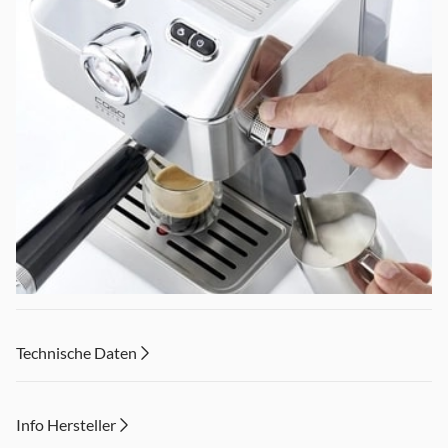
Technische Daten
Info Hersteller
Die CASO Design "Espresso Gourmet" steht für intensives