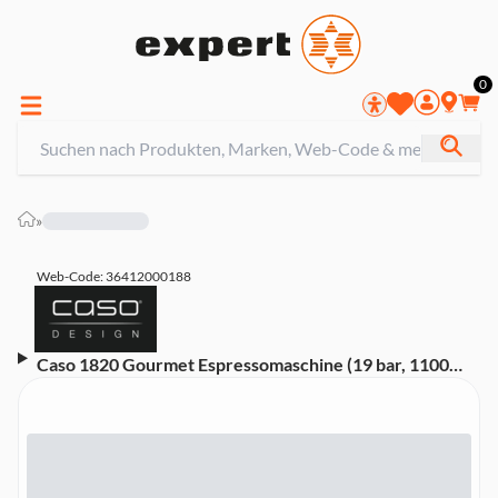
0
»
Web-Code: 36412000188
Caso 1820 Gourmet Espressomaschine (19 bar, 1100
Watt, Soft Touch, Manometer, Dampflanze,
Vorbrühfunktion, Tassenwärmeplatte, Edelstahl-
Tamper, abnehmbarer Wassertank)