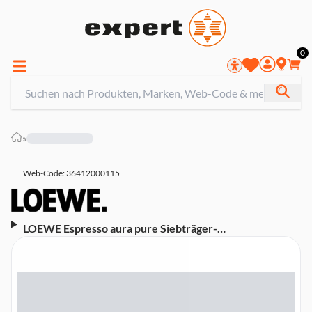
0
»
Web-Code: 36412000115
LOEWE Espresso aura pure Siebträger-
Espressomaschine (15 bar, 2850 Watt, 66 Mahlgrade,
Pre-Infusion, Echtholz-Akzente, PID-Thermoblöcke,
Edelstahl-Tamper, integriertes Kegelmahlwerk)