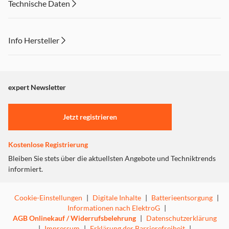
Technische Daten
feinem Mahlgrad für Espresso bis zu grobem Mahlgrad für
Filterkaffee oder French Press. Die Antistatik-
Technologie reduziert statische Elektrizität und sorgt für
Info Hersteller
eine gleichmäßige Ausgabe des Kaffeepulvers direkt in
den Siebträger.
Dieser Inhalt wird aufgrund Ihrer Cookie Präferenzen nicht
angezeigt. Um diesen Inhalt anzuzeigen aktivieren Sie bitte
"Marketing".
expert Newsletter
Einstellungen anpassen
Elegantes Design. Mit Echtholz Verzierung.
Jetzt registrieren
Kostenlose Registrierung
Bleiben Sie stets über die aktuellsten Angebote und Techniktrends
informiert.
Cookie-Einstellungen
|
Digitale Inhalte
|
Batterieentsorgung
|
Informationen nach ElektroG
|
AGB Onlinekauf / Widerrufsbelehrung
|
Datenschutzerklärung
|
Impressum
|
Erklärung der Barrierefreiheit
|