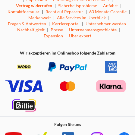
Vertrag widerrufen
|
Sicherheitsprobleme
|
Anfahrt
|
Kontaktformular
|
Recht auf Reparatur
|
60 Monate Garantie
|
Markenwelt
|
Alle Services im Überblick
|
Die Loewe aura.pure kombiniert professionelle
Fragen & Antworten
|
Karriereportal
|
Unternehmer werden
|
Ausstattung mit luxuriösem Design. Aus hochwertigstem
Nachhaltigkeit
|
Presse
|
Unternehmensgeschichte
|
mattem Stahl in Basaltgrau gefertigt, mit integrierter
Expansion
|
Über expert
Echtholz-Verzierung aus reiner Roteiche. Ein
umfangreiches Set an elegantem und praktischem
Zubehör rundet das Design der Espressomaschine ab:
Wir akzeptieren im Onlineshop folgende Zahlarten
Siebträger, Milchkännchen, Tamper, Tamper-Matte, Bürste
und Reinigungstuch sind perfekt auf das Design der
Espressomaschine abgestimmt. Ein herausnehmbarer 2,5-
Liter-Wassertank mit Wasserfilter und die herausziehbare
Tropfschale sorgen für eine einfache Handhabung und
runden das Design ab.
Das perfekte Duo. Professionelle All-in-One-
Folgen Sie uns
Lösung.