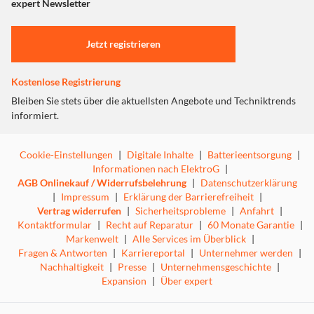
"Marketing".
expert Newsletter
Einstellungen anpassen
Jetzt registrieren
Kostenlose Registrierung
Bleiben Sie stets über die aktuellsten Angebote und Techniktrends
informiert.
Cookie-Einstellungen
|
Digitale Inhalte
|
Batterieentsorgung
|
Informationen nach ElektroG
|
AGB Onlinekauf / Widerrufsbelehrung
|
Datenschutzerklärung
|
Impressum
|
Erklärung der Barrierefreiheit
|
Vertrag widerrufen
|
Sicherheitsprobleme
|
Anfahrt
|
Kontaktformular
|
Recht auf Reparatur
|
60 Monate Garantie
|
Markenwelt
|
Alle Services im Überblick
|
Fragen & Antworten
|
Karriereportal
|
Unternehmer werden
|
Nachhaltigkeit
|
Presse
|
Unternehmensgeschichte
|
Expansion
|
Über expert