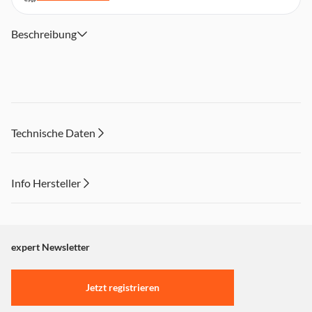
Beschreibung
Technische Daten
Info Hersteller
Dieser Inhalt wird aufgrund Ihrer Cookie Präferenzen nicht
angezeigt. Um diesen Inhalt anzuzeigen aktivieren Sie bitte
"Marketing".
expert Newsletter
Einstellungen anpassen
Jetzt registrieren