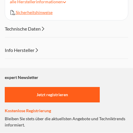
alle
Herstellerinformationen
Extra langer 25 cm Toastschlitz, passend für alle Brotsorten
Sicherheitshinweise
Integrierter Brötchenaufsatz
11,8 x18,4 x 39,5 cm
Manuelle Lift-Funktion für einfaches Entnehmen kleiner
Technische Daten
Brotscheiben
Info Hersteller
Dieser Inhalt wird aufgrund Ihrer Cookie Präferenzen nicht
angezeigt. Um diesen Inhalt anzuzeigen aktivieren Sie bitte
"Marketing".
expert Newsletter
Einstellungen anpassen
Jetzt registrieren
Kostenlose Registrierung
Bleiben Sie stets über die aktuellsten Angebote und Techniktrends
informiert.