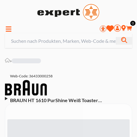
0
»
Web-Code: 36433000258
BRAUN HT 1610 PurShine Weiß Toaster
(Langschlitztoaster, 2 Scheiben, 1030 W, Edelstahl,
Silber, Auftaufunktion, Aufwärmfunktion)