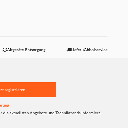
 "Marketing".
Altgeräte-Entsorgung
Liefer-/Abholservice
tzt registrieren
erung
er die aktuellsten Angebote und Techniktrends informiert.