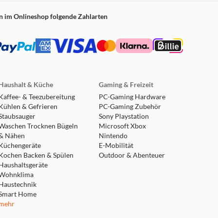
n im Onlineshop folgende Zahlarten
Haushalt & Küche
Gaming & Freizeit
Kaffee- & Teezubereitung
PC-Gaming Hardware
Kühlen & Gefrieren
PC-Gaming Zubehör
Staubsauger
Sony Playstation
Waschen Trocknen Bügeln
Microsoft Xbox
& Nähen
Nintendo
Küchengeräte
E-Mobilität
Kochen Backen & Spülen
Outdoor & Abenteuer
Haushaltsgeräte
Wohnklima
Haustechnik
Smart Home
mehr