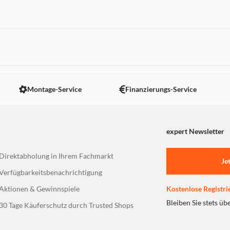
 nicht angezeigt. Um diesen Inhalt anzuzeigen aktivieren Sie bitte
Montage-Service
Finanzierungs-Service
expert Newsletter
Direktabholung in Ihrem Fachmarkt
Je
Verfügbarkeitsbenachrichtigung
Aktionen & Gewinnspiele
Kostenlose Registri
Bleiben Sie stets üb
30 Tage Käuferschutz durch Trusted Shops