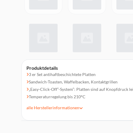
Produktdetails
3 er Set antihaftbeschichtete Platten
Sandwich-Toasten, Waffelbacken, Kontaktgrillen
„Easy-Click-Off“-System“: Platten sind auf Knopfdruck 
Temperaturregelung bis 210°C
1.100 Watt
alle
Herstellerinformationen
Verriegelung am Handgriff
Betriebskontrollleuchte, Temperaturkontrollleuchte