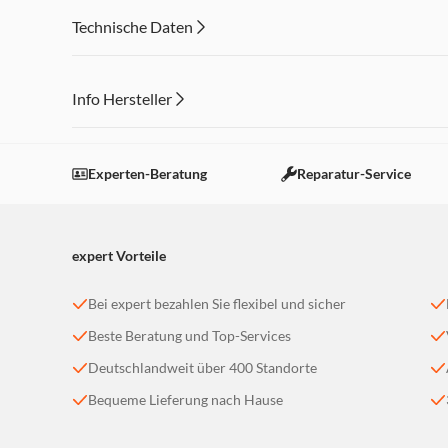
Technische Daten
Info Hersteller
Dieser Inhalt wird aufgrund Ihrer Cookie Präferenzen
Einstellungen anpassen
Experten-Beratung
Reparatur-Service
expert Vorteile
Bei expert bezahlen Sie flexibel und sicher
Beste Beratung und Top-Services
Deutschlandweit über 400 Standorte
Bequeme Lieferung nach Hause