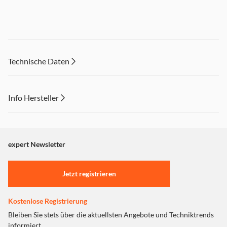
Technische Daten
Info Hersteller
Dieser Inhalt wird aufgrund Ihrer Cookie Präferenzen nicht
angezeigt. Um diesen Inhalt anzuzeigen aktivieren Sie bitte
"Marketing".
expert Newsletter
Einstellungen anpassen
Jetzt registrieren
Kostenlose Registrierung
Bleiben Sie stets über die aktuellsten Angebote und Techniktrends
informiert.