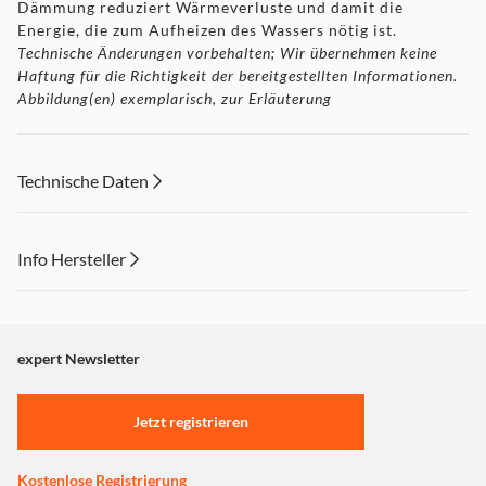
Dämmung reduziert Wärmeverluste und damit die
Energie, die zum Aufheizen des Wassers nötig ist.
Technische Änderungen vorbehalten; Wir übernehmen keine
Haftung für die Richtigkeit der bereitgestellten Informationen.
Abbildung(en) exemplarisch, zur Erläuterung
Technische Daten
Frischwasserspüler
Info Hersteller
Die sparsamsten Miele Geschirrspüler, die es je gab
Dieser Inhalt wird aufgrund Ihrer Cookie Präferenzen nicht
Miele Geschirrspüler reinigen ausschließlich mit
angezeigt. Um diesen Inhalt anzuzeigen aktivieren Sie bitte
Frischwasser und das im Programm Automatic schon ab 6
"Marketing".
expert Newsletter
Liter Wasserverbrauch – das ist deutlich weniger als eine
Einstellungen anpassen
Spülbeckenfüllung. Damit hat Miele den Wasserverbrauch
in den letzten 30 Jahren um 85 % gesenkt. Auch der
Jetzt registrieren
Stromverbrauch sinkt auf neue Bestwerte: Im Programm
ECO erzielen Miele Geschirrspüler einen Verbrauchswert
Kostenlose Registrierung
von nur 0,54 kWh.