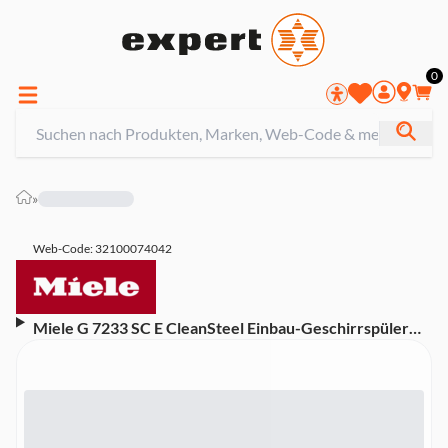
0
»
Web-Code: 32100074042
Miele G 7233 SC E CleanSteel Einbau-Geschirrspüler
integriert 60 cm (A, Integrierbar, Besteckschublade, 14
Maßgedecke, 43 dB, Waterproof-System)