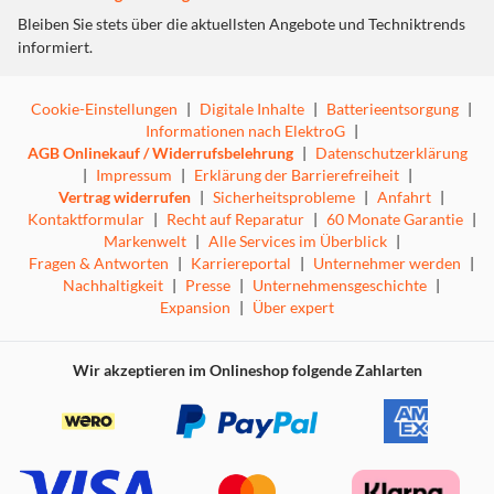
Technische Änderungen vorbehalten; Wir übernehmen keine
Bleiben Sie stets über die aktuellsten Angebote und Techniktrends
Haftung für die Richtigkeit der bereitgestellten Informationen.
informiert.
Abbildung(en) exemplarisch, zur Erläuterung
Cookie-Einstellungen
|
Digitale Inhalte
|
Batterieentsorgung
|
Informationen nach ElektroG
|
AGB Onlinekauf / Widerrufsbelehrung
|
Datenschutzerklärung
|
Impressum
|
Erklärung der Barrierefreiheit
|
Halbe Beladung
Vertrag widerrufen
|
Sicherheitsprobleme
|
Anfahrt
|
Kontaktformular
|
Recht auf Reparatur
|
60 Monate Garantie
|
Markenwelt
|
Alle Services im Überblick
|
Angepasster Verbrauch
Fragen & Antworten
|
Karriereportal
|
Unternehmer werden
|
Nachhaltigkeit
|
Presse
|
Unternehmensgeschichte
|
Spülen Sie guten Gewissens auch kleine Mengen Geschirr:
Expansion
|
Über expert
Ihr Geschirrspüler misst in fast allen gängigen
Programmen automatisch die Geschirrmenge im Spülraum
und passt den Wasserverbrauch exakt an. Mit der
Wir akzeptieren im Onlineshop folgende Zahlarten
automatischen Beladungserkennung müssen Sie nicht
mehr warten, bis der Geschirrspüler voll beladen ist.
Technische Änderungen vorbehalten; Wir übernehmen keine
Haftung für die Richtigkeit der bereitgestellten Informationen.
Abbildung(en) exemplarisch, zur Erläuterung