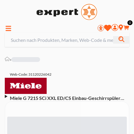
0
»
Web-Code: 31120226042
Miele G 7215 SCi XXL ED/CS Einbau-Geschirrspüler
integriert 60 cm (A, Integrierbar, Besteckschublade, 14
Maßgedecke, Waterproof-System, ComfortClose)