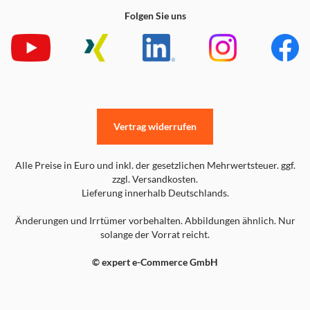
Folgen Sie uns
Bis zu 35 % Strom sparen
Alle Miele Geschirrspüler verfügen über einen
Warmwasseranschluss bis 60 °C. Damit lässt sich der
Stromverbrauch um bis zu 35 %, die Laufzeit um bis zu 10
% reduzieren. Im Programm ECO sinkt der
Energieverbrauch des Geschirrspülers auf bis zu 0,29
Vertrag widerrufen
kWh.
3 . im Durchschnitt des Programmmix, verglichen mit
Alle Preise in Euro und inkl. der gesetzlichen Mehrwertsteuer. ggf.
Kaltwasser-Anschluss
zzgl. Versandkosten.
Technische Änderungen vorbehalten; Wir übernehmen keine
Lieferung innerhalb Deutschlands.
Haftung für die Richtigkeit der bereitgestellten Informationen.
Abbildung(en) exemplarisch, zur Erläuterung
Änderungen und Irrtümer vorbehalten. Abbildungen ähnlich. Nur
solange der Vorrat reicht.
© expert e-Commerce GmbH
EcoFeedback