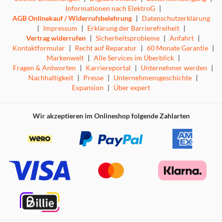
Informationen nach ElektroG
|
AGB Onlinekauf / Widerrufsbelehrung
|
Datenschutzerklärung
|
Impressum
|
Erklärung der Barrierefreiheit
|
Halbe Beladung
Vertrag widerrufen
|
Sicherheitsprobleme
|
Anfahrt
|
Kontaktformular
|
Recht auf Reparatur
|
60 Monate Garantie
|
Markenwelt
|
Alle Services im Überblick
|
Angepasster Verbrauch
Fragen & Antworten
|
Karriereportal
|
Unternehmer werden
|
Nachhaltigkeit
|
Presse
|
Unternehmensgeschichte
|
Spülen Sie guten Gewissens auch kleine Mengen Geschirr:
Expansion
|
Über expert
Ihr Geschirrspüler misst in fast allen gängigen
Programmen automatisch die Geschirrmenge im Spülraum
und passt den Wasserverbrauch exakt an. Mit der
Wir akzeptieren im Onlineshop folgende Zahlarten
automatischen Beladungserkennung müssen Sie nicht
mehr warten, bis der Geschirrspüler voll beladen ist.
Technische Änderungen vorbehalten; Wir übernehmen keine
Haftung für die Richtigkeit der bereitgestellten Informationen.
Abbildung(en) exemplarisch, zur Erläuterung
Warmwasseranschluss