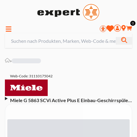
0
»
Web-Code: 31110175042
Miele G 5863 SCVi Active Plus E Einbau-Geschirrspüler
vollintegriert 60 cm (A, Vollintegrierbar,
Besteckschublade, 14 Maßgedecke, 43 dB, Waterproof-
System)