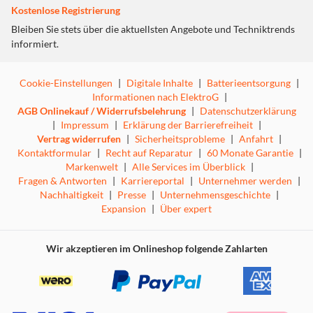
entwickelten Tabs haben eine reduzierte Auflösezeit von
Kostenlose Registrierung
nur 2–3 Minuten. Damit steht die Reinigungsleistung
Bleiben Sie stets über die aktuellsten Angebote und Techniktrends
direkt zu Beginn des Spülprogramms zur Verfügung.
informiert.
Cookie-Einstellungen
|
Digitale Inhalte
|
Batterieentsorgung
|
Informationen nach ElektroG
|
AutoOpen-Trocknung
AGB Onlinekauf / Widerrufsbelehrung
|
Datenschutzerklärung
|
Impressum
|
Erklärung der Barrierefreiheit
|
Vertrag widerrufen
|
Sicherheitsprobleme
|
Anfahrt
|
Kontaktformular
|
Recht auf Reparatur
|
60 Monate Garantie
|
Markenwelt
|
Alle Services im Überblick
|
Fragen & Antworten
|
Karriereportal
|
Unternehmer werden
|
Nachhaltigkeit
|
Presse
|
Unternehmensgeschichte
|
Für trockenes Geschirr
Expansion
|
Über expert
Am Ende des Spülprogramms öffnet sich die Tür des
Geschirrspülers automatisch und lässt einen kleinen Spalt
Wir akzeptieren im Onlineshop folgende Zahlarten
frei. Mit zusätzlicher Unterstützung des Gebläses kann so
die feuchtwarme Luft aus dem Spülraum transportiert
werden und selbst anspruchsvolles Spülgut, wie z.B.
Kunststoffgeschirr, wird restlos trocken. Durch eine