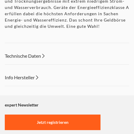
und Trocknungsergebnisse mit extrem niedrigem Strom-
und Wasserverbrauch. Geräte der Energieeffizienzklasse A
erfüllen dabei die höchsten Anforderungen in Sachen
Energie- und Wassereffizienz. Das schont Ihre Geldbörse
und gleichzeitig die Umwelt. Eine gute Wahl!
Technische Daten
QuickPowerWash
Info Hersteller
Dieser Inhalt wird aufgrund Ihrer Cookie Präferenzen nicht
Beste Reinigung in unter einer Stunde
angezeigt. Um diesen Inhalt anzuzeigen aktivieren Sie bitte
"Marketing".
expert Newsletter
Im Zusammenspiel unschlagbar: Das Spülprogramm
QuickPowerWash und die exakt darauf abgestimmten
Einstellungen anpassen
UltraTabs All in 1 erzielen bestmögliche Reinigungs- und
Jetzt registrieren
Trocknungsergebnisse für normal verschmutztes Geschirr
in 58 Minuten, genauso wie die PowerDisk. Die speziell