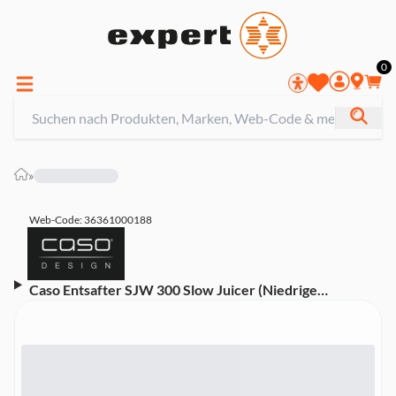
0
»
Web-Code: 36361000188
Caso Entsafter SJW 300 Slow Juicer (Niedrige
Umdrehungszahl (60 U/min), große Einfüllöffnung 75
mm Ø, Saft- und Sorbetsieb, 300 Watt, 2 Behälter
Saft/Trester je 0,7 Liter, Farbe Matt-Silber)