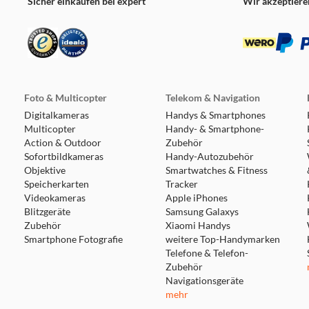
Sicher einkaufen bei expert
Wir akzeptiere
Foto & Multicopter
Telekom & Navigation
Digitalkameras
Handys & Smartphones
Multicopter
Handy- & Smartphone-
Action & Outdoor
Zubehör
Sofortbildkameras
Handy-Autozubehör
Objektive
Smartwatches & Fitness
Speicherkarten
Tracker
Videokameras
Apple iPhones
Blitzgeräte
Samsung Galaxys
Zubehör
Xiaomi Handys
Smartphone Fotografie
weitere Top-Handymarken
Telefone & Telefon-
Zubehör
Navigationsgeräte
mehr