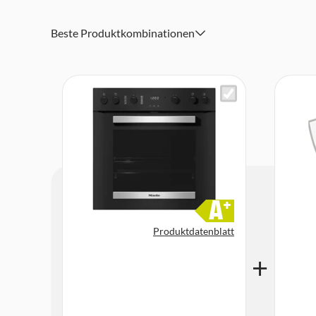
1 Backblech und 1 Universalblech mit PerfectClean, 1 Ba
Herausnehmbare Aufnahmegitter (Paar)
Beste Produktkombinationen
Abmessungen (HxBxT): 59,6 x 59,5 x 56,8 cm
A
+
Produktdatenblatt