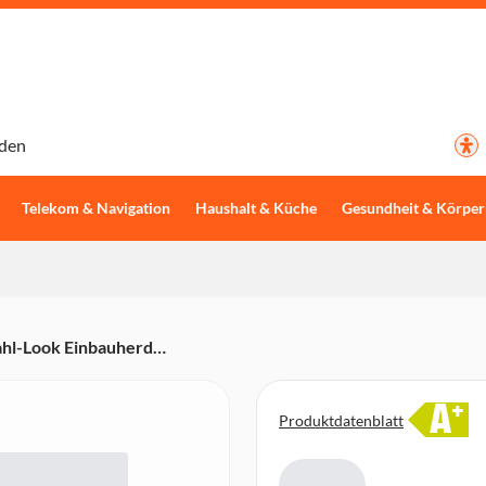
den
Telekom & Navigation
Haushalt & Küche
Gesundheit & Körper
ahl-Look Einbauherd
Plus, Pyrolyse-Reinigung,
 1 FlexiClip-Vollauszug (Paar),
A
+
Produktdatenblatt