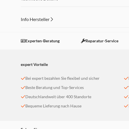
Info Hersteller
Dieser Inhalt wird aufgrund Ihrer Cookie Präferenzen
Einstellungen anpassen
Experten-Beratung
Reparatur-Service
expert Vorteile
Bei expert bezahlen Sie flexibel und sicher
Beste Beratung und Top-Services
Deutschlandweit über 400 Standorte
Bequeme Lieferung nach Hause