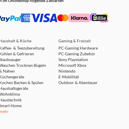
n im Onlineshop folgende Zahlarten
Haushalt & Küche
Gaming & Freizeit
Kaffee- & Teezubereitung
PC-Gaming Hardware
Kühlen & Gefrieren
PC-Gaming Zubehör
Staubsauger
Sony Playstation
Waschen Trocknen Bügeln
Microsoft Xbox
& Nähen
Nintendo
Küchengeräte
E-Mobilität
Kochen Backen & Spülen
Outdoor & Abenteuer
Haushaltsgeräte
Wohnklima
Haustechnik
Smart Home
mehr