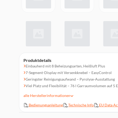
Produktdetails
Einbauherd mit 8 Beheizungsarten, Heißluft Plus
7-Segment-Display mit Versenkknebel – EasyControl
Geringster Reinigungsaufwand – Pyrolyse-Ausstattung
Viel Platz und Flexibilität – 76 l Garraumvolumen auf 5
Schützt vor Verbrennungen – Kühle Front
alle
Herstellerinformationen
CleanGlass Tür
Bedienungsanleitung
Technische Info
EU Data Act
1 FlexiClip-Vollauszug (Paar)
Schnellaufheizen, Tageszeitanzeige, Kurzzeitwecker, Ist-T
Temperaturanzeige, Vorschlagstemperatur