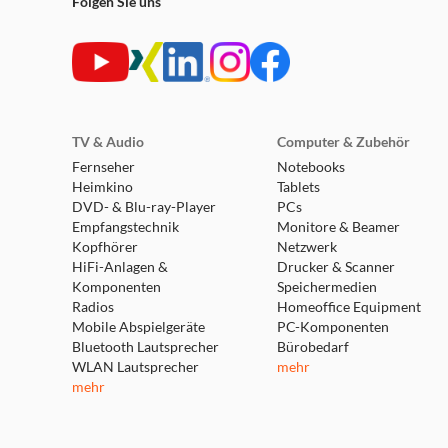
Folgen Sie uns
TV & Audio
Computer & Zubehör
Fernseher
Notebooks
Heimkino
Tablets
DVD- & Blu-ray-Player
PCs
Empfangstechnik
Monitore & Beamer
Kopfhörer
Netzwerk
HiFi-Anlagen &
Drucker & Scanner
Komponenten
Speichermedien
Radios
Homeoffice Equipment
Mobile Abspielgeräte
PC-Komponenten
Bluetooth Lautsprecher
Bürobedarf
WLAN Lautsprecher
mehr
mehr