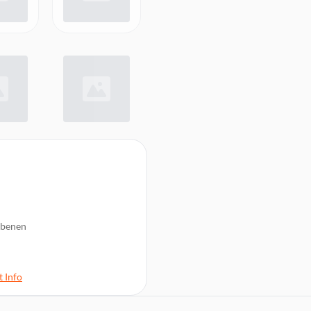
 Ebenen
 Info
emperaturanzeige, Soll-