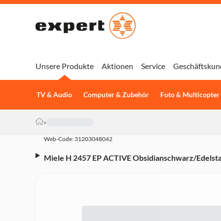
Unsere Produkte
Aktionen
Service
Geschäftskun
TV & Audio
Computer & Zubehör
Foto & Multicopter
»
Web-Code: 31203048042
Miele H 2457 EP ACTIVE Obsidianschwarz/Edelst
(Energieeffizienzklasse A+, 8 Heizarten, Heißluft 
EasyControl Display, Elektronikuhr, Versenkknebel,
Obsidianschwarz/Edelstahl-Look)