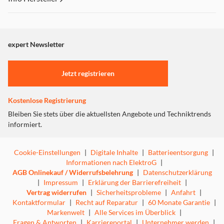
Dieser Inhalt wird aufgrund Ihrer Cookie Präferenzen nicht
angezeigt. Um diesen Inhalt anzuzeigen aktivieren Sie bitte
"Marketing".
expert Newsletter
Einstellungen anpassen
Jetzt registrieren
Kostenlose Registrierung
Bleiben Sie stets über die aktuellsten Angebote und Techniktrends
informiert.
Cookie-Einstellungen
|
Digitale Inhalte
|
Batterieentsorgung
|
Informationen nach ElektroG
|
AGB Onlinekauf / Widerrufsbelehrung
|
Datenschutzerklärung
|
Impressum
|
Erklärung der Barrierefreiheit
|
Vertrag widerrufen
|
Sicherheitsprobleme
|
Anfahrt
|
Kontaktformular
|
Recht auf Reparatur
|
60 Monate Garantie
|
Markenwelt
|
Alle Services im Überblick
|
Fragen & Antworten
|
Karriereportal
|
Unternehmer werden
|