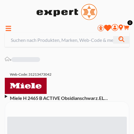
0
»
Web-Code: 31213473042
Miele H 2465 B ACTIVE Obsidianschwarz.EL
Einbaubackofen (Energieeffizienzklasse A+,8
Beheizungsarten, Heißluft Plus, EasyControl Plus,
PerfectClean-Ausstattung, Automatikprogramme,
Klartextdisplay, Elektronikuhr, Obsidianschwarz.EL)