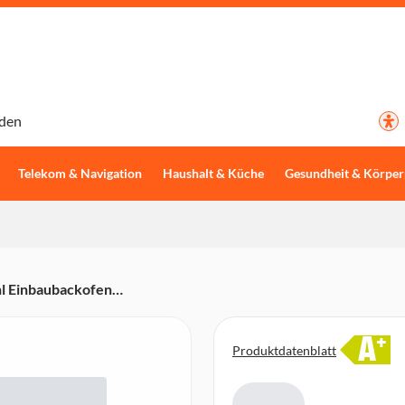
den
Telekom & Navigation
Haushalt & Küche
Gesundheit & Körper
l Einbaubackofen
Plus, PerfectClean-Ausstattung,
 Plus, Elektronikuhr,
A
+
Produktdatenblatt