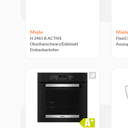
Miele
Miel
H 2465 B ACTIVE
FlexiC
Obsidianschwarz/Edelstahl
Auszu
Einbaubackofen
A
+