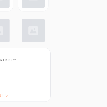
co-Heißluft
ramme
Ebenen
 Info
funktionen, Tageszeitanzeige