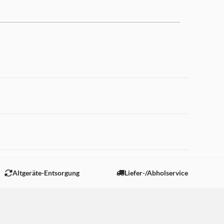
Ihren Alltag noch smarter.
 mit der Miele App, per
 den heimischen WLAN-Router
 "Marketing".
Altgeräte-Entsorgung
Liefer-/Abholservice