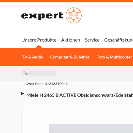
Unsere Produkte
Aktionen
Service
Geschäftskun
TV & Audio
Computer & Zubehör
Foto & Multicopter
»
Web-Code: 31213310042
Miele H 2465 B ACTIVE Obsidianschwarz/Edelstah
(Energieeffizienzklasse A+, 8 Heizarten, Heißluft 
Automatikprogramme, Klartextdisplay, EasyControl
Obsidianschwarz, Edelstahl)