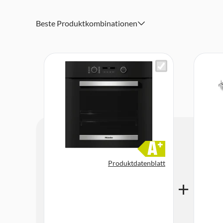
1 Universalblech mit PerfectClean, 1 Back- und Bratros
Aufnahmegitter (Paar)
Beste Produktkombinationen
Abmessungen (HxBxT): 59,6 x 59,5 x 56,8 cm
A
+
Produktdatenblatt