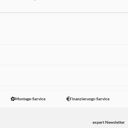
fen Sie das Potential Ihrer Miele Geräte voll aus und machen 
mfortabel und sicher vernetzen. Die Bedienung ist einfach – ob
estehende Smart Home Lösungen. Die Vernetzung erfolgt über
 nicht angezeigt. Um diesen Inhalt anzuzeigen aktivieren Sie bitte
Montage-Service
Finanzierungs-Service
expert Newsletter