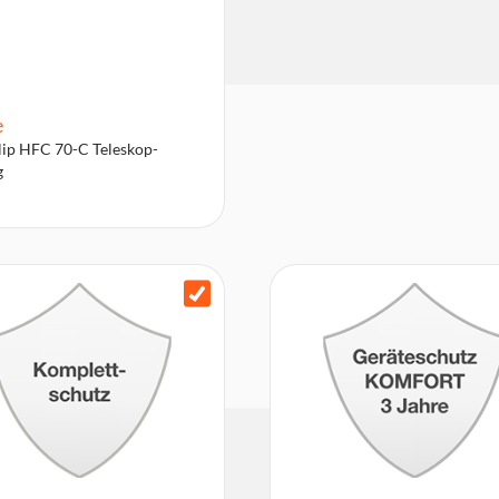
e
lip HFC 70-C Teleskop-
g