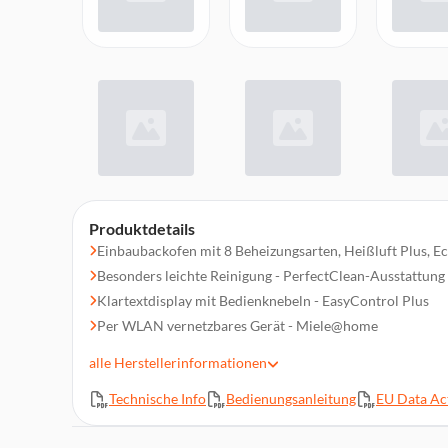
Produktdetails
Einbaubackofen mit 8 Beheizungsarten, Heißluft Plus, E
Besonders leichte Reinigung - PerfectClean-Ausstattung
Klartextdisplay mit Bedienknebeln - EasyControl Plus
Per WLAN vernetzbares Gerät - Miele@home
Ganz einfach zum perfekten Ergebnis - Automatikprog
alle
Herstellerinformationen
Viel Platz und Flexibilität - 76 l Garraumvolumen auf 5 
Technische Info
Bedienungsanleitung
EU Data Act
Katalytische Rückwand, CleanGlass Tür
Kurzzeitwecker, Vorschlagstemperatur, MultiLingua, Zeit