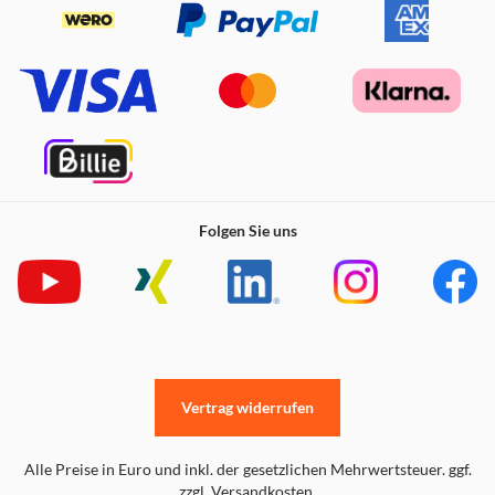
outdoor. Der Grill ist einfach vom Stand abzunehmen
ohne zusätzlichen Montageaufwand.
Wasser in der Grillschale
Für leichtere Reinigung, gegen Fettbrand und verminderte
Rauchbildung. Die Schale verfügt über 1,3l
Fassungsvermögen.
Einfache Bedienung
Temperaturbereich einfach über den Drehregler
Folgen Sie uns
einstellbar. Die Temperaturkontrolle erfolgt über den
LED-Ring zwischen Blau und Rot
Vertrag widerrufen
Alle Preise in Euro und inkl. der gesetzlichen Mehrwertsteuer. ggf.
zzgl. Versandkosten.