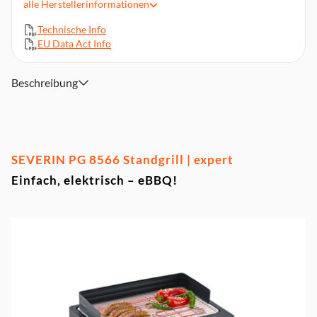
alle
Herstellerinformationen
Abmessung: 52 x 15 x 39 cm
Technische Info
Mit 8 cm hohen Windschutz
EU Data Act Info
Gewicht: 5,1 kg
SafeTouch Oberfläche: keine Verbrennungsgefahr
Beschreibung
SEVERIN PG 8566 Standgrill | expert
Einfach, elektrisch – eBBQ!