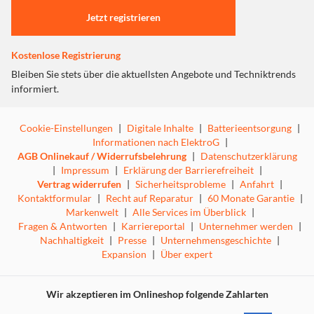
plug-and-grill: Schneller Grillgenuss dank kurzen
Jetzt registrieren
Aufheizzeiten - drinnen & draußen
keine Verbrennungsgefahr an den Oberflächen, dank
SafeTouch-Gehäuse
Kostenlose Registrierung
hochwertiger Grillrost aus Edelstahl für perfektes
Bleiben Sie stets über die aktuellsten Angebote und Techniktrends
Grillen
informiert.
einfache Reinigung aufgrund des modularen Aufbaus
und vieler entnehmbarer Teile
Cookie-Einstellungen
|
Digitale Inhalte
|
Batterieentsorgung
|
Informationen nach ElektroG
|
AGB Onlinekauf / Widerrufsbelehrung
|
Datenschutzerklärung
|
Impressum
|
Erklärung der Barrierefreiheit
|
Grillspaß für drinnen & draußen.
Vertrag widerrufen
|
Sicherheitsprobleme
|
Anfahrt
|
Kontaktformular
|
Recht auf Reparatur
|
60 Monate Garantie
|
Markenwelt
|
Alle Services im Überblick
|
Fragen & Antworten
|
Karriereportal
|
Unternehmer werden
|
Modularer Aufbau
Nachhaltigkeit
|
Presse
|
Unternehmensgeschichte
|
Expansion
|
Über expert
Viele Teile sind entnehmbar, dadurch ist eine leichte
Reinigung möglich
Kompakter Standgrill
Wir akzeptieren im Onlineshop folgende Zahlarten
Schnell aufgeheizt und flexibel einsetzbar – indoor wie