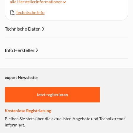
alle
Herstellerinformationen
Intuitive Touch-Bedienung
Technische Info
Lieferumfang: 1 wiederaufladbares Nachtlicht, 1 Netzkabel
Technische Daten
Info Hersteller
Dieser Inhalt wird aufgrund Ihrer Cookie Präferenzen nicht
angezeigt. Um diesen Inhalt anzuzeigen aktivieren Sie bitte
"Marketing".
expert Newsletter
Einstellungen anpassen
Jetzt registrieren
Kostenlose Registrierung
Bleiben Sie stets über die aktuellsten Angebote und Techniktrends
informiert.