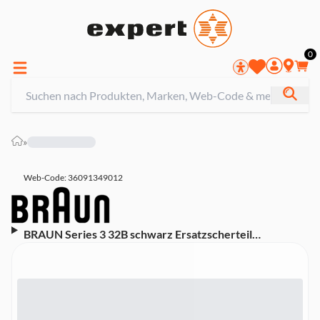
0
»
Web-Code: 36091349012
BRAUN Series 3 32B schwarz Ersatzscherteil
(kompatibel mit elektrischen Rasierern der Series 3
ProSkin)