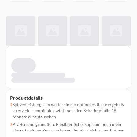
Produktdetails
Spitzenleistung: Um weiterhin ein optimales Rasurergebnis
zu erzielen, empfehlen wir Ihnen, den Scherkopf alle 18
Monate auszutauschen
Präzise und gründlich: Flexibler Scherkopf, um noch mehr
Haare in einem Zug zu erfassen (im Vergleich zu vorherigen
Series 3 Modellen. An 3-Tage-Bärten getestet)