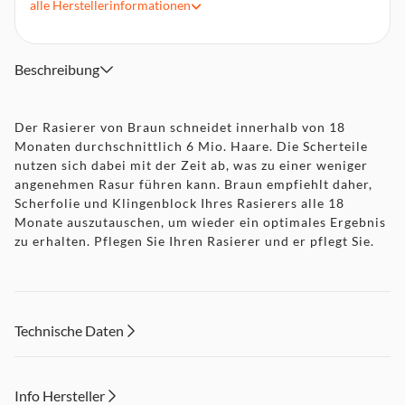
alle
Herstellerinformationen
Effektiv und sanft zugleich: Scherkopf mit 3 Klingen und 1
Mikro-Kamm
Einfacher Austausch: Wechseln Sie den Scherkopf, indem Sie
Beschreibung
ihn einfach einklicken
Qualitätsstandard Made in Germany: Zu 100% in
Deutschland hergestellt und kompatibel mit elektrischen
Der Rasierer von Braun schneidet innerhalb von 18
Rasierern der Series 3 ProSkin
Monaten durchschnittlich 6 Mio. Haare. Die Scherteile
nutzen sich dabei mit der Zeit ab, was zu einer weniger
angenehmen Rasur führen kann. Braun empfiehlt daher,
Scherfolie und Klingenblock Ihres Rasierers alle 18
Monate auszutauschen, um wieder ein optimales Ergebnis
zu erhalten. Pflegen Sie Ihren Rasierer und er pflegt Sie.
Technische Daten
Info Hersteller