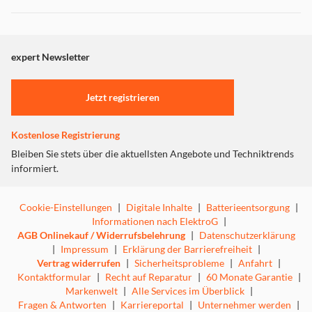
Dieser Inhalt wird aufgrund Ihrer Cookie Präferenzen nicht
angezeigt. Um diesen Inhalt anzuzeigen aktivieren Sie bitte
"Marketing".
expert Newsletter
Einstellungen anpassen
Jetzt registrieren
Kostenlose Registrierung
Bleiben Sie stets über die aktuellsten Angebote und Techniktrends
informiert.
Cookie-Einstellungen
|
Digitale Inhalte
|
Batterieentsorgung
|
Informationen nach ElektroG
|
AGB Onlinekauf / Widerrufsbelehrung
|
Datenschutzerklärung
|
Impressum
|
Erklärung der Barrierefreiheit
|
Vertrag widerrufen
|
Sicherheitsprobleme
|
Anfahrt
|
Kontaktformular
|
Recht auf Reparatur
|
60 Monate Garantie
|
Markenwelt
|
Alle Services im Überblick
|
Fragen & Antworten
|
Karriereportal
|
Unternehmer werden
|