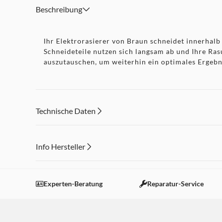
Beschreibung
Ihr Elektrorasierer von Braun schneidet innerhalb
Schneideteile nutzen sich langsam ab und Ihre Ra
auszutauschen, um weiterhin ein optimales Ergebnis
Technische Daten
Info Hersteller
Dieser Inhalt wird aufgrund Ihrer Cookie Präferenzen
Einstellungen anpassen
Experten-Beratung
Reparatur-Service