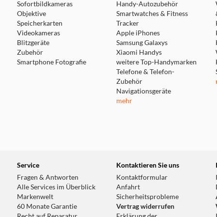
Sofortbildkameras
Handy-Autozubehör
Objektive
Smartwatches & Fitness
Speicherkarten
Tracker
Videokameras
Apple iPhones
Blitzgeräte
Samsung Galaxys
Zubehör
Xiaomi Handys
Smartphone Fotografie
weitere Top-Handymarken
Telefone & Telefon-
Zubehör
Navigationsgeräte
mehr
Service
Kontaktieren Sie uns
Fragen & Antworten
Kontaktformular
Alle Services im Überblick
Anfahrt
Markenwelt
Sicherheitsprobleme
60 Monate Garantie
Vertrag widerrufen
Recht auf Reparatur
Erklärung der