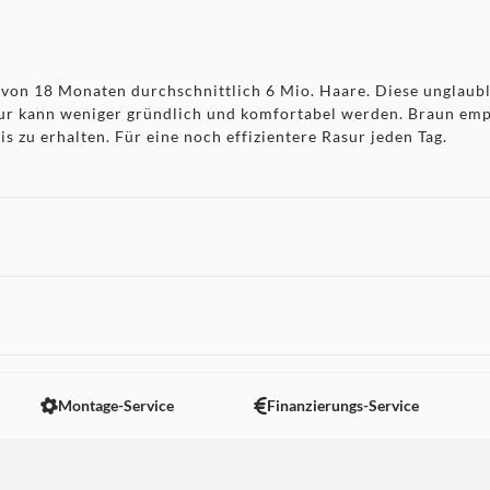
 von 18 Monaten durchschnittlich 6 Mio. Haare. Diese unglaubl
sur kann weniger gründlich und komfortabel werden. Braun empf
 zu erhalten. Für eine noch effizientere Rasur jeden Tag.
 nicht angezeigt. Um diesen Inhalt anzuzeigen aktivieren Sie bitte
Montage-Service
Finanzierungs-Service