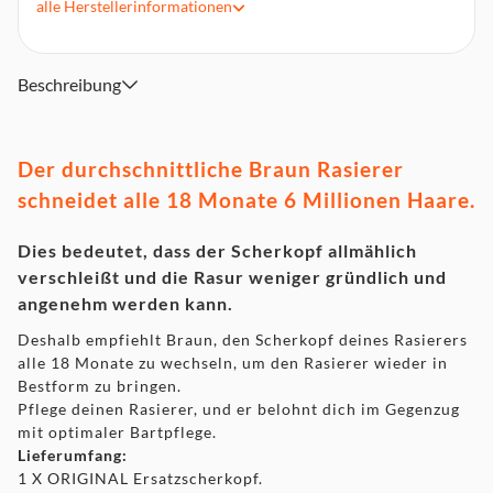
alle
Herstellerinformationen
Perfekte Gründlichkeit (0,00mm): 5+1 perfekt
synchronisierte Rasiererelemente schneiden selbst die
dichtesten Bärte sanft mit jedem Zug
Außergewöhnlicher Hautschutz: Mit ultra dünnen
Beschreibung
Präzisionsklingen rasierst du effizienter als mit jedem
vorherigen Series 9, für eine unglaublich sanfte Rasur
Wechsel zu Braun's fortschrittlichstem Scherkopf.
Der durchschnittliche Braun Rasierer
Kompatibel mit allen Series 9 Rasierern. Einfach mit nur
einem Klick austauschen
schneidet alle 18 Monate 6 Millionen Haare.
Dies bedeutet, dass der Scherkopf allmählich
verschleißt und die Rasur weniger gründlich und
angenehm werden kann.
Deshalb empfiehlt Braun, den Scherkopf deines Rasierers
alle 18 Monate zu wechseln, um den Rasierer wieder in
Bestform zu bringen.
Pflege deinen Rasierer, und er belohnt dich im Gegenzug
mit optimaler Bartpflege.
Lieferumfang:
1 X ORIGINAL Ersatzscherkopf.