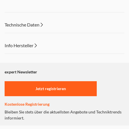
Technische Daten
Info Hersteller
Dieser Inhalt wird aufgrund Ihrer Cookie Präferenzen nicht
angezeigt. Um diesen Inhalt anzuzeigen aktivieren Sie bitte
"Marketing".
expert Newsletter
Einstellungen anpassen
Jetzt registrieren
Kostenlose Registrierung
Bleiben Sie stets über die aktuellsten Angebote und Techniktrends
informiert.