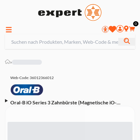
0
»
Web-Code: 36012366012
Oral-B iO Series 3 Zahnbürste (Magnetische iO-
Technologie mit sanften Mikrovibrationen, intelligente
Andruckkontrolle, 3 Putzprogramme, gelbes Licht
signalisiert Bürstenkopfwechsel, Timer, Reiseetui, Matt
Black)