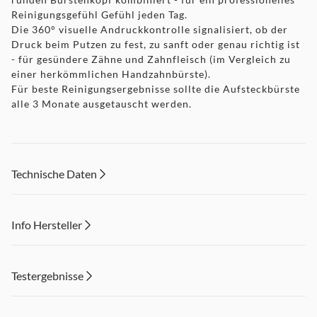
Reinigungsgefühl Gefühl jeden Tag.
Die 360° visuelle Andruckkontrolle signalisiert, ob der
Druck beim Putzen zu fest, zu sanft oder genau richtig ist
- für gesündere Zähne und Zahnfleisch (im Vergleich zu
einer herkömmlichen Handzahnbürste).
Für beste Reinigungsergebnisse sollte die Aufsteckbürste
alle 3 Monate ausgetauscht werden.
Technische Daten
Info Hersteller
Dieser Inhalt wird aufgrund Ihrer Cookie Präferenzen nicht
angezeigt. Um diesen Inhalt anzuzeigen aktivieren Sie bitte
Testergebnisse
"Marketing".
Einstellungen anpassen