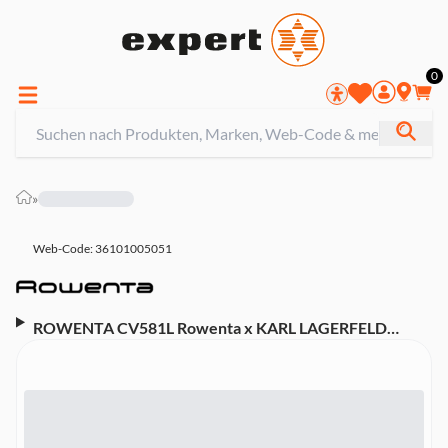
0
»
Web-Code: 36101005051
ROWENTA CV581L Rowenta x KARL LAGERFELD
Studio Dry Haartrockner (Energiesparende Effiwatt-
Technologie, 6 Geschwindigkeits- / Temperaturstufen,
Thermo Control, Konzentrator, Kaltluftstufe,
Aufhängöse, 2.100 Watt, Schwarz)