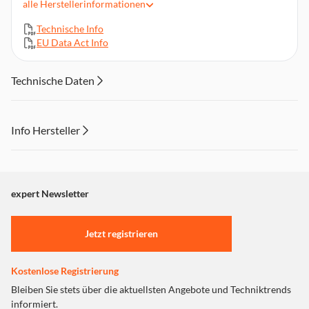
alle
Herstellerinformationen
Elegantes, minimalistisches Design mit stylishem Touch von
KARL LARGERFELD
Technische Info
EU Data Act Info
Abnehmbares Gitter für müheloses Reinigen
1,8-m-Netzkabel
Technische Daten
Info Hersteller
Dieser Inhalt wird aufgrund Ihrer Cookie Präferenzen nicht
angezeigt. Um diesen Inhalt anzuzeigen aktivieren Sie bitte
"Marketing".
expert Newsletter
Einstellungen anpassen
Jetzt registrieren
Kostenlose Registrierung
Bleiben Sie stets über die aktuellsten Angebote und Techniktrends
informiert.