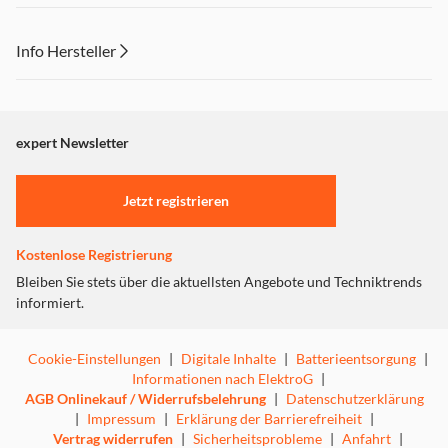
Info Hersteller
Dieser Inhalt wird aufgrund Ihrer Cookie Präferenzen nicht
angezeigt. Um diesen Inhalt anzuzeigen aktivieren Sie bitte
"Marketing".
expert Newsletter
Einstellungen anpassen
Jetzt registrieren
Kostenlose Registrierung
Bleiben Sie stets über die aktuellsten Angebote und Techniktrends
informiert.
Cookie-Einstellungen
|
Digitale Inhalte
|
Batterieentsorgung
|
Informationen nach ElektroG
|
AGB Onlinekauf / Widerrufsbelehrung
|
Datenschutzerklärung
|
Impressum
|
Erklärung der Barrierefreiheit
|
Vertrag widerrufen
|
Sicherheitsprobleme
|
Anfahrt
|