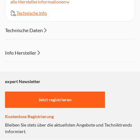
alle
Herstellerinformationen
Atmungsaktiv, anschmiegsam und hautsympathisch
Schnellheizung
Technische Info
Maschinenwäsche 30 °C
Gewicht (ohne Verpackung) 0,3273 kg
Technische Daten
Info Hersteller
Dieser Inhalt wird aufgrund Ihrer Cookie Präferenzen nicht
angezeigt. Um diesen Inhalt anzuzeigen aktivieren Sie bitte
"Marketing".
expert Newsletter
Einstellungen anpassen
Jetzt registrieren
Kostenlose Registrierung
Bleiben Sie stets über die aktuellsten Angebote und Techniktrends
informiert.