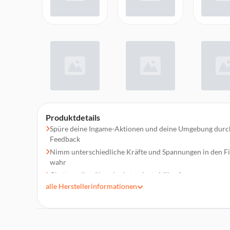
Produktdetails
Spüre deine Ingame-Aktionen und deine Umgebung durch
Feedback
Nimm unterschiedliche Kräfte und Spannungen in den Fi
wahr
Chatte online über das integrierte Mikrofon
alle
Herstellerinformationen
Schließe dein Headset direkt über den 3,5-mm-Anschlus
Aktiviere und deaktiviere die Spracherfassung mit der M
Zeichne deine epischen Gaming-Momente auf und teile si
Mehrgeräteverbindung