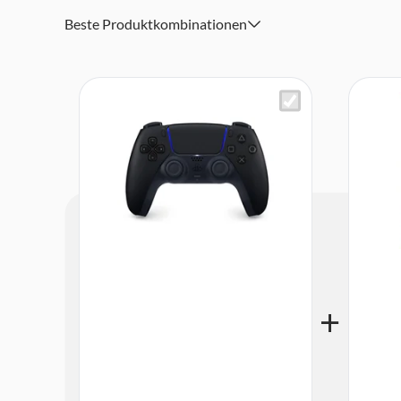
Genieße ein komfortables, weiterentwickeltes Design mi
Beste Produktkombinationen
verbesserten Sticks
Lade und spiele mit einem integrierten Akku und einem 
Interagiere intuitiv mit ausgewählten Spielen über den 