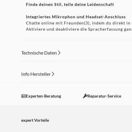
Finde deinen Stil, teile deine Leidenschaft
Integriertes Mikrophon und Headset-Anschluss
Chatte online mit Freunden(3), indem du direkt in
Aktiviere und deaktiviere die Spracherfassung gan
Create-Taste
Zeichne deine besonders epischen Gaming-Momente a
Technische Daten
bahnbrechenden SHARE-Taste und bietet Spielern n
Welt zu übertragen.
Mehrgeräteverbindung
Info Hersteller
Spiele auf mehr Geräten
Dieser Inhalt wird aufgrund Ihrer Cookie Präferenzen
Stelle eine Verbindung über ein USB-Kabel (Type-
Einstellungen anpassen
Experten-Beratung
Reparatur-Service
Geräten, darunter Windows-PCs und Mac®-Compute
Optimiere dein PC-Gaming
Erlebe ein intensiveres immersives Erlebnis bei 
expert Vorteile
Feedback und dynamische adaptive Trigger zum Lebe
auf
https://www.playstation.com/games/pc-games/