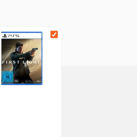
t einem legendären Layout und
USB-Port (Type-C)
integrierten Bewegungssensor