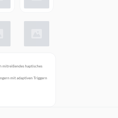
 mitreißendes haptisches
ngern mit adaptiven Triggern
s an
ute-Taste
e mit der Create-Taste