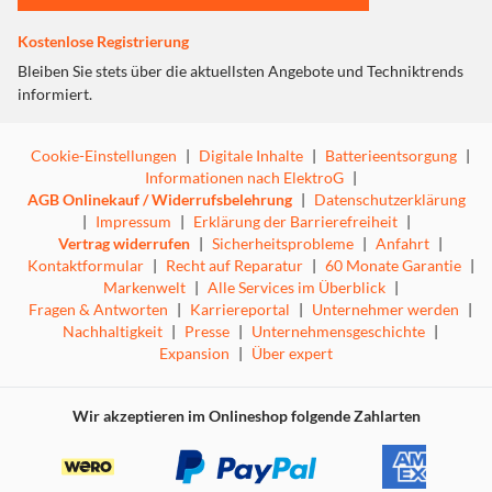
turbulenten und chaotischen Drei Königreiche im
neuesten Teil der DYNASTY WARRIORS-Reihe.
Kostenlose Registrierung
Features:
Bleiben Sie stets über die aktuellsten Angebote und Techniktrends
Die aufregendste Action in der Geschichte der Serie
informiert.
Spannungsgeladene Schlachtfelder, auf denen Sie von
einer riesigen, endlosen Armee herausgefordert
werden, soweit das Auge reicht. Wie werden Sie dem
Cookie-Einstellungen
|
Digitale Inhalte
|
Batterieentsorgung
|
Ansturm der Feinde begegnen? Zusätzlich zu Ihren
Informationen nach ElektroG
|
eigenen militärischen Fähigkeiten können Sie im
AGB Onlinekauf / Widerrufsbelehrung
|
Datenschutzerklärung
Tandem mit den Armeen Ihrer Verbündeten in
|
Impressum
|
Erklärung der Barrierefreiheit
|
taktischen Schlachten kämpfen, die es nur in der
Vertrag widerrufen
|
Sicherheitsprobleme
|
Anfahrt
|
DYNASTY WARRIORS-Reihe gibt, und die aufregendste
Kontaktformular
|
Recht auf Reparatur
|
60 Monate Garantie
|
Action in der Geschichte der Serie erleben.
Markenwelt
|
Alle Services im Überblick
|
Ein neues "Three Kingdoms" aus der Perspektive eines
Fragen & Antworten
|
Karriereportal
|
Unternehmer werden
|
ursprünglichen Protagonisten
Nachhaltigkeit
|
Presse
|
Unternehmensgeschichte
|
Die Geschichte von "Three Kingdoms" spielt auf dem
Expansion
|
Über expert
riesigen chinesischen Kontinent, wo sich die
Überzeugungen der Helden kreuzen. Sehen Sie, wie
diese großartige und verführerische Welt durch die
Wir akzeptieren im Onlineshop folgende Zahlarten
Augen des ursprünglichen Protagonisten, eines
"namenlosen Helden", neu dargestellt wird.