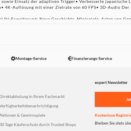
sowie Einsatz der adaptiven Trigger• Verbesserte japanische L
n• 4K-Auflösung mit einer Zielrate von 60 FPS• 3D-Audio Der
el Iki-Erweiterung: Neue Geschichte, Minispiele, Arten von Ge
ayer erfordert ein PlayStation Plus-Abonnement)• Digitales 
t sich mit einem renommierten japanischen Historiker zusamme
gebenheiten, die sie inspiriert haben.
 Schwert-Kit, Pferd und Sattel.
Montage-Service
Finanzierungs-Service
t freigeschaltet.
expert Newsletter
Direktabholung in Ihrem Fachmarkt
Je
Verfügbarkeitsbenachrichtigung
Aktionen & Gewinnspiele
Kostenlose Registri
Bleiben Sie stets üb
30 Tage Käuferschutz durch Trusted Shops