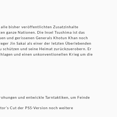
alle bisher veröffentlichten Zusatzinhalte
n ganze Nationen. Die Insel Tsushima ist das
losen und gerissenen Generals Khotun Khan noch
eger Jin Sakai als einer der letzten Überlebenden
s zu schützen und seine Heimat zurückzuerobern. Er
chlagen und einen unkonventionellen Krieg um die
rohungen und entwickle Tarntaktiken, um Feinde
ector’s Cut der PS5-Version noch weitere