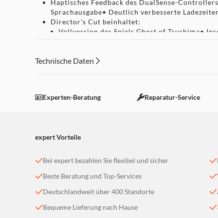
Haptisches Feedback des DualSense-Controllers 
Sprachausgabe• Deutlich verbesserte Ladezeite
Director's Cut beinhaltet:
Vollversion des Spiels Ghost of Tsushima• Ins
Online-Koop-Modus "Legends" (Online-Multipl
Kommentar des Directors: Das Kreativteam ha
Technische Daten
Tsushima zu bekommen – und auf die wahren Be
1 Technikpunkt.*
Talisman der Gunst Hachimans*
"Held von Tsushima"-Skin-Set: Goldene Maske,
Experten-Beratung
Reparatur-Service
** Spielgegenstände werden durch Story-Fortschrit
expert Vorteile
Bei expert bezahlen Sie flexibel und sicher
Beste Beratung und Top-Services
Deutschlandweit über 400 Standorte
Bequeme Lieferung nach Hause