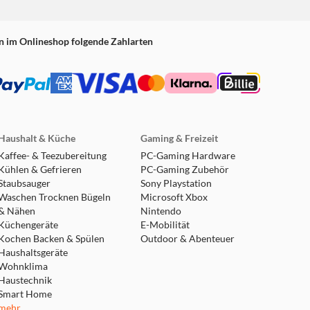
n im Onlineshop folgende Zahlarten
Haushalt & Küche
Gaming & Freizeit
Kaffee- & Teezubereitung
PC-Gaming Hardware
Kühlen & Gefrieren
PC-Gaming Zubehör
Staubsauger
Sony Playstation
Waschen Trocknen Bügeln
Microsoft Xbox
& Nähen
Nintendo
Küchengeräte
E-Mobilität
Kochen Backen & Spülen
Outdoor & Abenteuer
Haushaltsgeräte
Wohnklima
Haustechnik
Smart Home
mehr