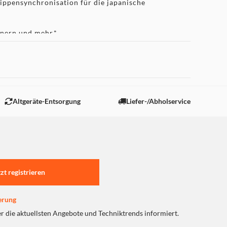
ippensynchronisation für die japanische
gnern und mehr.*
Mini-Artbook
ngesetzt, um Einblicke in die Welt von Ghost of
Altgeräte-Entsorgung
Liefer-/Abholservice
tzt registrieren
erung
er die aktuellsten Angebote und Techniktrends informiert.