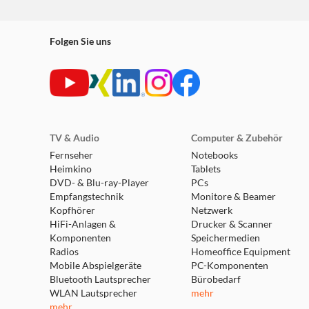
Sport Mode: Die nächsten 100 Jahre des Motors
„Scapes“ - die neue Welt der Fotografie: Begeben
Lackierungseditor: Design des Fahrzeugexterieu
Folgen Sie uns
Soziale Features: Ein Kommunikationsraum für 
Grafik: Ermöglicht 4K, 60 FPS, HDR – mit Wide
VR Drive: Der Realismus des Cockpits
HINWEIS:
Zum spielen ist eine permanente Internetverbindun
TV & Audio
Computer & Zubehör
Fernseher
Notebooks
Heimkino
Tablets
DVD- & Blu-ray-Player
PCs
Empfangstechnik
Monitore & Beamer
Kopfhörer
Netzwerk
HiFi-Anlagen &
Drucker & Scanner
Komponenten
Speichermedien
Radios
Homeoffice Equipment
Mobile Abspielgeräte
PC-Komponenten
Bluetooth Lautsprecher
Bürobedarf
WLAN Lautsprecher
mehr
mehr