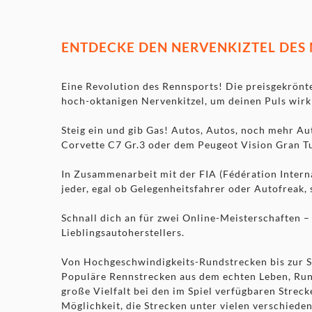
ENTDECKE DEN NERVENKIZTEL DES
Eine Revolution des Rennsports! Die preisgekrönte
hoch-oktanigen Nervenkitzel, um deinen Puls wirk
Steig ein und gib Gas! Autos, Autos, noch mehr Aut
Corvette C7 Gr.3 oder dem Peugeot Vision Gran T
In Zusammenarbeit mit der FIA (Fédération Interna
jeder, egal ob Gelegenheitsfahrer oder Autofreak,
Schnall dich an für zwei Online-Meisterschaften 
Lieblingsautoherstellers.
Von Hochgeschwindigkeits-Rundstrecken bis zur S
Populäre Rennstrecken aus dem echten Leben, Rund
große Vielfalt bei den im Spiel verfügbaren Stre
Möglichkeit, die Strecken unter vielen verschiede