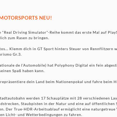
 MOTORSPORTS NEU!
 "Real Driving Simulator"-Reihe kommt das erste Mal auf PlayS
lich zum Rasen zu bringen.
os... Klemm dich in GT Sport hinters Steuer von Rennflitzern w
urismo Gr.3.
tionale de l'Automobile) hat Polyphony Digital ein fein abges
 seinen Spaß haben kann.
– repräsentiere dein Land beim Nationenpokal und fahre beim 
tadtautobahn werden 17 Schauplätze mit 28 verschiedenen Lay
strecken, Staubpisten in der Natur und eine auf öffentlichen 
cken. Der True-HDR-Arbeitsablauf ermöglicht eine naturgetreue
nen Licht- und Wetterbedingungen zu fahren.