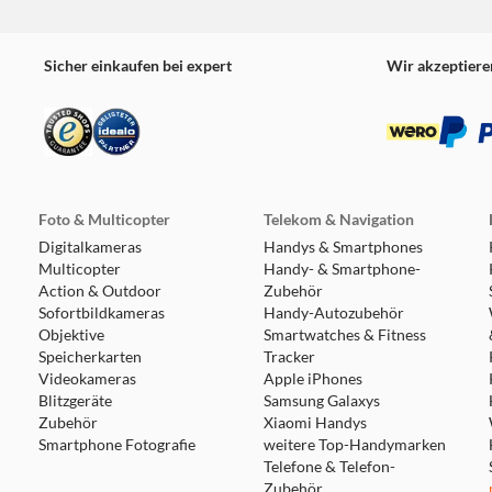
ports gestalten Kampagne: 4 Modi, in denen man das Fahren e
 Sie sich mit ihrem Lieblingsauto auf eine Foto-Reise.
rs
Sicher einkaufen bei expert
Wir akzeptiere
Freunde, der um Autos und das Fahren erweitert wird
-Colour-Verfahren (PS4 Pro Konsole, 4K / HDR-kompatibles TV
g erforderlich. Für Online-Multiplayer Spiele zusätzlich PlayS
Foto & Multicopter
Telekom & Navigation
Digitalkameras
Handys & Smartphones
Multicopter
Handy- & Smartphone-
Action & Outdoor
Zubehör
Sofortbildkameras
Handy-Autozubehör
Objektive
Smartwatches & Fitness
Speicherkarten
Tracker
Videokameras
Apple iPhones
Blitzgeräte
Samsung Galaxys
Zubehör
Xiaomi Handys
Smartphone Fotografie
weitere Top-Handymarken
Telefone & Telefon-
Zubehör