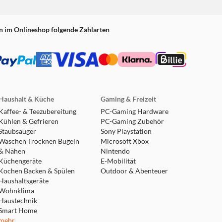
rlernen und Spaß haben kann
n im Onlineshop folgende Zahlarten
-Gerät wird benötigt)
tation Plus!
Haushalt & Küche
Gaming & Freizeit
Kaffee- & Teezubereitung
PC-Gaming Hardware
Kühlen & Gefrieren
PC-Gaming Zubehör
Staubsauger
Sony Playstation
Waschen Trocknen Bügeln
Microsoft Xbox
& Nähen
Nintendo
Küchengeräte
E-Mobilität
Kochen Backen & Spülen
Outdoor & Abenteuer
Haushaltsgeräte
Wohnklima
Haustechnik
Smart Home
mehr