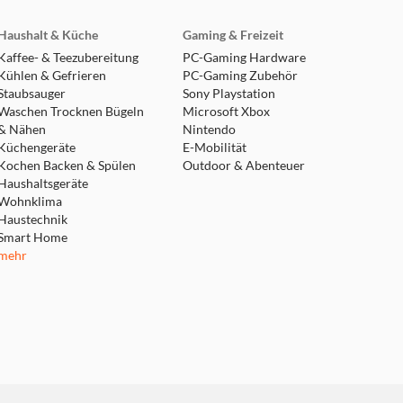
Haushalt & Küche
Gaming & Freizeit
Kaffee- & Teezubereitung
PC-Gaming Hardware
Kühlen & Gefrieren
PC-Gaming Zubehör
Staubsauger
Sony Playstation
Waschen Trocknen Bügeln
Microsoft Xbox
& Nähen
Nintendo
Küchengeräte
E-Mobilität
Kochen Backen & Spülen
Outdoor & Abenteuer
Haushaltsgeräte
Wohnklima
Haustechnik
Smart Home
mehr