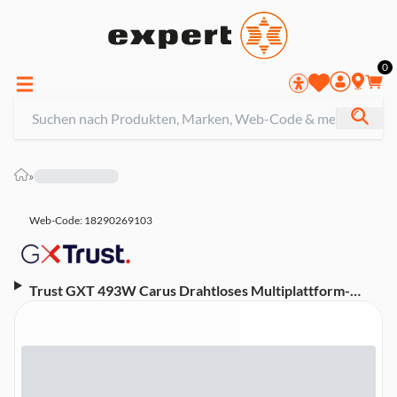
0
»
Web-Code: 18290269103
Trust GXT 493W Carus Drahtloses Multiplattform-
Headset, Weiß (PS4, PS5, Nintendo Switch, PC,
Smartphone, Tablet, Funk, Bluetooth, 3,5mm)