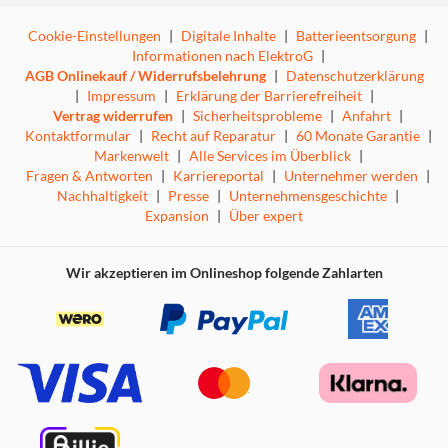
Das abnehmbare Mikrofon bietet maximale Flexibilität
Cookie-Einstellungen
|
Digitale Inhalte
|
Batterieentsorgung
|
und ermöglicht eine klare Kommunikation bei intensiven
Informationen nach ElektroG
|
Spielen und lässt sich einfach entfernen, wenn es nicht
AGB Onlinekauf / Widerrufsbelehrung
|
Datenschutzerklärung
gebraucht wird. Und dank Lautstärkeregelung am Ohr und
|
Impressum
|
Erklärung der Barrierefreiheit
|
Mikrofonstummschaltung kannst du den Kopfhörer ganz
Vertrag widerrufen
|
Sicherheitsprobleme
|
Anfahrt
|
einfach so verwenden, wie es dir gefällt.
Kontaktformular
|
Recht auf Reparatur
|
60 Monate Garantie
|
Markenwelt
|
Alle Services im Überblick
|
Fragen & Antworten
|
Karriereportal
|
Unternehmer werden
|
Einer für alle
Nachhaltigkeit
|
Presse
|
Unternehmensgeschichte
|
Expansion
|
Über expert
Super Sound für all deine Plattformen. Egal, ob du Fan
von PC, PlayStation, Switch oder anderen Bluetooth-
Geräten bist, der Carus Gaming-Kopfhörer lässt sich über
Wir akzeptieren im Onlineshop folgende Zahlarten
das 1,2 m lange Audiokabel problemlos an deinen
Controller und andere 3,5-mm-Geräte anschließen.