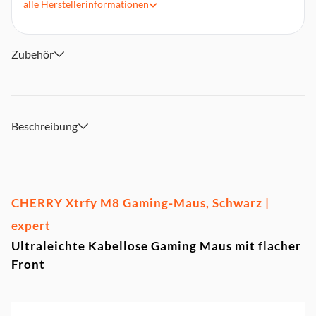
alle
Herstellerinformationen
Polling rate: 125/500/1000 Hz
26000 dpi
Verbindung: 2,4 GHz drahtlos / USB
Zubehör
300 mA Akku (bis zu 75 Stunden)
Beschreibung
CHERRY Xtrfy M8 Gaming-Maus, Schwarz |
expert
Ultraleichte Kabellose Gaming Maus mit flacher
Front