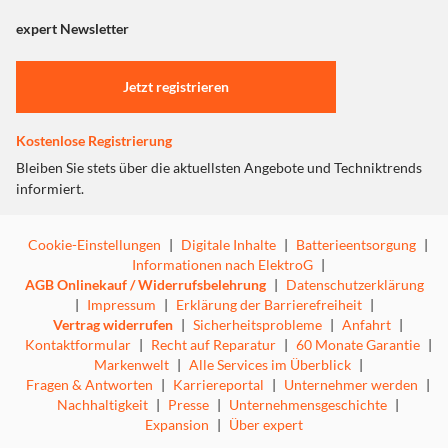
angezeigt. Um diesen Inhalt anzuzeigen aktivieren Sie bitte
wodurch du bei jeder Bewegung mehr Präzision erreichst.
"Marketing".
expert Newsletter
Einstellungen anpassen
Jetzt registrieren
Kostenlose Registrierung
Bleiben Sie stets über die aktuellsten Angebote und Techniktrends
informiert.
Cookie-Einstellungen
|
Digitale Inhalte
|
Batterieentsorgung
|
Informationen nach ElektroG
|
AGB Onlinekauf / Widerrufsbelehrung
|
Datenschutzerklärung
KABELOSSE LEISTUNG AUF ESPORTS-NIVEAU.
|
Impressum
|
Erklärung der Barrierefreiheit
|
Vertrag widerrufen
|
Sicherheitsprobleme
|
Anfahrt
|
Xtrfy wurde aus dem E-Sport heraus geboren und Leistung
Kontaktformular
|
Recht auf Reparatur
|
60 Monate Garantie
|
steht an erster Stelle. Wir haben die letzten Jahre damit
Markenwelt
|
Alle Services im Überblick
|
verbracht, unsere kabellose Technologie zu entwickeln,
Fragen & Antworten
|
Karriereportal
|
Unternehmer werden
|
damit professionelle Gamer sich darauf verlassen können,
Nachhaltigkeit
|
Presse
|
Unternehmensgeschichte
|
dass sie funktioniert, wenn es am wichtigsten ist. Die M8
Expansion
|
Über expert
Wireless besticht durch ihre verzögerungsfreie kabellose