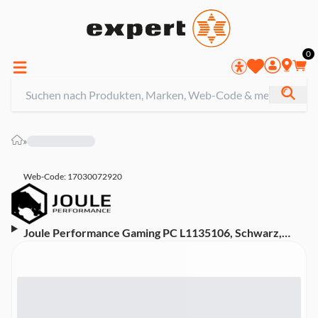
0
»
Web-Code: 17030072920
Joule Performance Gaming PC L1135106, Schwarz,
AMD Ryzen 7 9700X, 32 GB, 2 TB SSD, NVIDIA GeForce
RTX 5070 (Asus B650 GAMING PLUS WIFI, Endorfy
Spartan 5 MAX ARGB, Endorfy Ventum 200 ARGB)