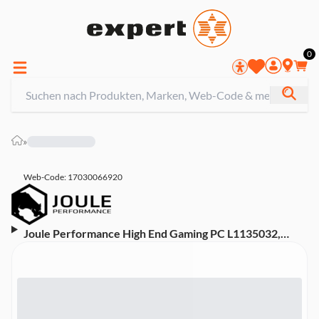
0
»
Web-Code: 17030066920
Joule Performance High End Gaming PC L1135032,
AMD Ryzen 7 9800X3D, 32 GB, 2 TB SSD, NVIDIA
GeForce RTX 5070 Ti (Asus TUF GAMING X870-PLUS
WIFI, Corsair NAUTILUS 360 RS ARGB, Corsair 3500X
ARGB)