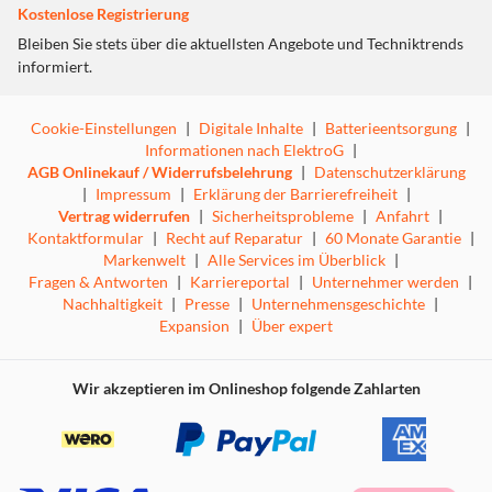
Kostenlose Registrierung
und vergesse nicht, die Römer zu verkloppen.
·
Asterix & Obelix XXL 3: Der Kristall Hinkelstein
:
Bleiben Sie stets über die aktuellsten Angebote und Techniktrends
Entdecke das neueste Abenteuer von Asterix und Obelix
informiert.
und die unglaublichen Kräfte des Kristall-Hinkelsteins!
Erlebe diesmal einen Zwei-Spieler-Koop-Modus für ein
Cookie-Einstellungen
|
Digitale Inhalte
|
Batterieentsorgung
|
tolles Abenteuer mit deiner Familie oder deinen
Informationen nach ElektroG
|
Freunden!
AGB Onlinekauf / Widerrufsbelehrung
|
Datenschutzerklärung
|
Impressum
|
Erklärung der Barrierefreiheit
|
Vertrag widerrufen
|
Sicherheitsprobleme
|
Anfahrt
|
Kontaktformular
|
Recht auf Reparatur
|
60 Monate Garantie
|
Markenwelt
|
Alle Services im Überblick
|
Fragen & Antworten
|
Karriereportal
|
Unternehmer werden
|
Nachhaltigkeit
|
Presse
|
Unternehmensgeschichte
|
Expansion
|
Über expert
Wir akzeptieren im Onlineshop folgende Zahlarten