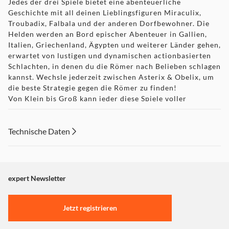
Jedes der drei Spiele bietet eine abenteuerliche
Geschichte mit all deinen Lieblingsfiguren Miraculix,
Troubadix, Falbala und der anderen Dorfbewohner. Die
Helden werden an Bord epischer Abenteuer in Gallien,
Italien, Griechenland, Ägypten und weiterer Länder gehen,
erwartet von lustigen und dynamischen actionbasierten
Schlachten, in denen du die Römer nach Belieben schlagen
kannst. Wechsle jederzeit zwischen Asterix & Obelix, um
die beste Strategie gegen die Römer zu finden!
Von Klein bis Groß kann jeder diese Spiele voller
Wahnsinnskämpfe und unvergesslicher Ausflüge in die
Welt von Asterix genießen.
·
Technische Daten
Asterix & Obelix XXL: Romastered:
Hilf Asterix und
Obelix, die von Caesar und seiner Armee entführten
Dorfbewohner zu retten! Genieße die brandneue Grafik
und ein verbessertes Gameplay in dieser
überarbeiteten Version. Entdecke 4 neue Spielmodi,
expert Newsletter
einschließlich des Retro-Modus, in dem du jederzeit zu
den Originalgrafiken wechseln kannst.
·
Asterix & Obelix XXL 2:
Der Druide Miraculix hat das
Jetzt registrieren
Dorf verraten und mit den Römern zusammengearbeitet!
Entdecke die Wahrheit hinter diesem Geheimnisverrat,