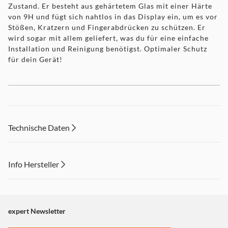
Zustand. Er besteht aus gehärtetem Glas mit einer Härte
von 9H und fügt sich nahtlos in das Display ein, um es vor
Stößen, Kratzern und Fingerabdrücken zu schützen. Er
wird sogar mit allem geliefert, was du für eine einfache
Installation und Reinigung benötigst. Optimaler Schutz
für dein Gerät!
Technische Daten
Info Hersteller
Dieser Inhalt wird aufgrund Ihrer Cookie Präferenzen nicht
angezeigt. Um diesen Inhalt anzuzeigen aktivieren Sie bitte
"Marketing".
expert Newsletter
Einstellungen anpassen